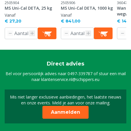
2505904
2505906
360470
MS Uni-Cal DETA, 25 kg
MS Uni-Cal DETA, 1000 kg
Wandh
wegwe
Vanaf
Vanaf
€ 27,20
€ 841,00
€ 14,
Direct advies
Bel voor persoonlijk advies naar
0497-339787
of stuur een mail
naar
klantenservice.nl@schippers.eu
Mis niet langer exclusieve aanbiedingen, het laatste nieuws
Schrijf je in voor onze n
en onze events. Meld je aan voor onze mailing.
Aanmelden