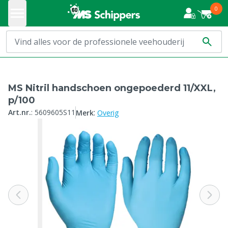
0
MS Nitril handschoen ongepoederd 11/XXL,
p/100
:
Art.nr.
:
5609605S11
Merk
Overig