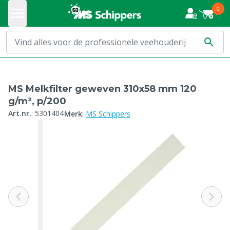
0
MS Melkfilter geweven 310x58 mm 120
g/m², p/200
:
Art.nr.
:
5301404
Merk
MS Schippers