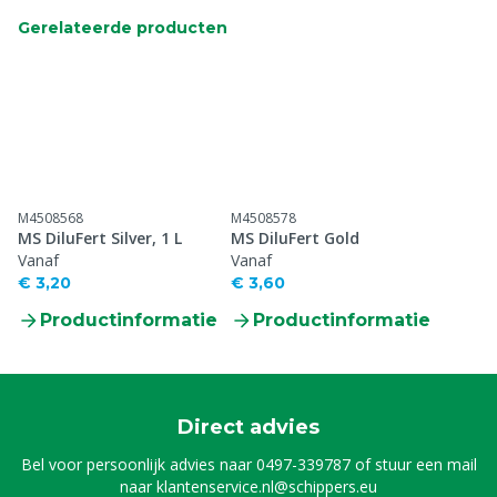
Gerelateerde producten
M4508568
M4508578
MS DiluFert Silver, 1 L
MS DiluFert Gold
Vanaf
Vanaf
€ 3,20
€ 3,60
Productinformatie
Productinformatie
Direct advies
Bel voor persoonlijk advies naar
0497-339787
of stuur een mail
naar
klantenservice.nl@schippers.eu