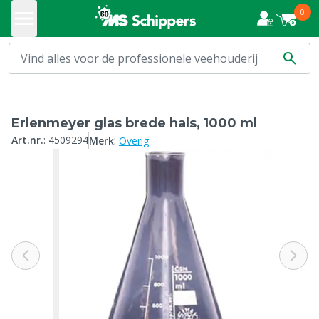
0
Erlenmeyer glas brede hals, 1000 ml
:
Art.nr.
:
4509294
Merk
Overig