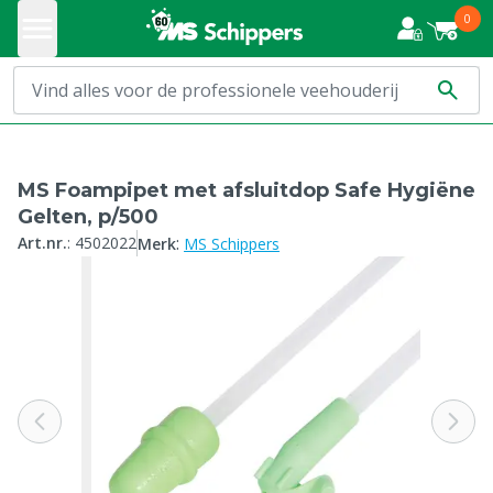
0
MS Foampipet met afsluitdop Safe Hygiëne
Gelten, p/500
:
Art.nr.
:
4502022
Merk
MS Schippers