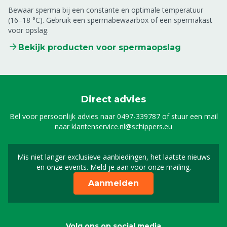
Bewaar sperma bij een constante en optimale temperatuur
(16–18 °C). Gebruik een spermabewaarbox of een spermakast
voor opslag.
Bekijk producten voor spermaopslag
Direct advies
Bel voor persoonlijk advies naar
0497-339787
of stuur een mail
naar
klantenservice.nl@schippers.eu
Mis niet langer exclusieve aanbiedingen, het laatste nieuws
Schrijf je in voor onze n
en onze events. Meld je aan voor onze mailing.
Aanmelden
Volg ons op social media