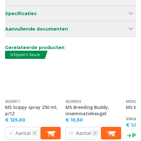
Specificaties
Aanvullende documenten
Gerelateerde producten
Schippers' keuze
4509911
4509959
M03043
MS Scippy spray 250 ml,
MS Breeding Buddy,
MS Mer
p/12
inseminatiebeugel
Vanaf
€ 125,00
€ 10,50
€ 1,04
Pr