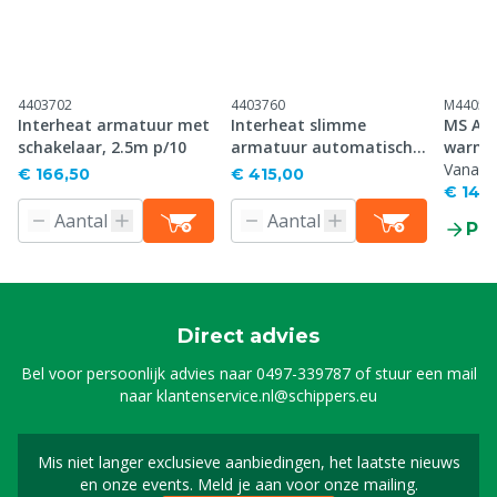
4403702
4403760
M44052
Interheat armatuur met
Interheat slimme
MS Ar
schakelaar, 2.5m p/10
armatuur automatisch
warmt
2,5 m, p/10
hoogw
Vanaf
€ 166,50
€ 415,00
€ 14,2
Pr
Direct advies
Bel voor persoonlijk advies naar
0497-339787
of stuur een mail
naar
klantenservice.nl@schippers.eu
Mis niet langer exclusieve aanbiedingen, het laatste nieuws
Schrijf je in voor onze n
en onze events. Meld je aan voor onze mailing.