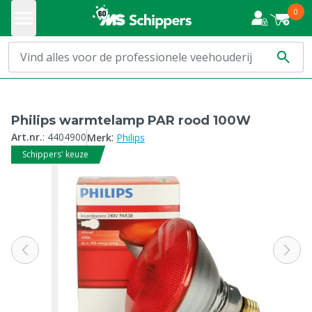
0
Philips warmtelamp PAR rood 100W
:
Art.nr.
:
4404900
Merk
Philips
Schippers' keuze