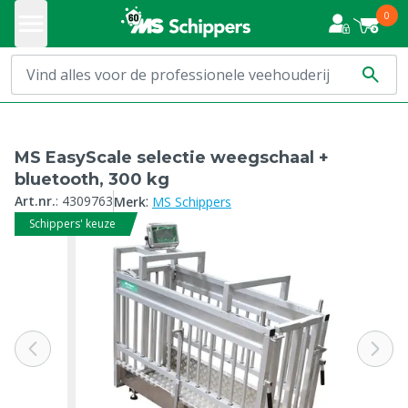
0
MS EasyScale selectie weegschaal +
bluetooth, 300 kg
:
Art.nr.
:
4309763
Merk
MS Schippers
Schippers' keuze