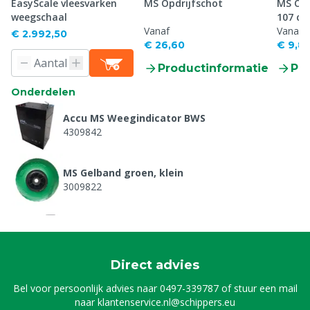
EasyScale vleesvarken
MS Opdrijfschot
MS Op
weegschaal
107 c
Vanaf
Vanaf
€ 2.992,50
€ 26,60
€ 9,8
Productinformatie
Pr
Onderdelen
Accu MS Weegindicator BWS
4309842
MS Gelband groen, klein
3009822
Adaptor for MS Weighing indicator BWS
4309614
Direct advies
MS Weegindicator BWS + bluetooth
Bel voor persoonlijk advies naar
0497-339787
of stuur een mail
4309616
naar
klantenservice.nl@schippers.eu