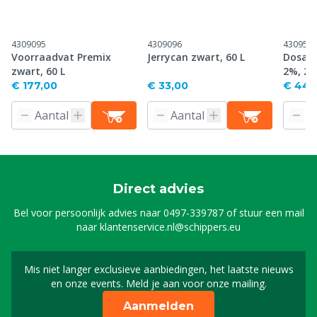
4309095
4309096
430957
Voorraadvat Premix
Jerrycan zwart, 60 L
Dosatr
zwart, 60 L
2%, 2,
€ 177,00
€ 33,00
€ 444
Direct advies
Bel voor persoonlijk advies naar
0497-339787
of stuur een mail
naar
klantenservice.nl@schippers.eu
Mis niet langer exclusieve aanbiedingen, het laatste nieuws
Schrijf je in voor onze n
en onze events. Meld je aan voor onze mailing.
Aanmelden