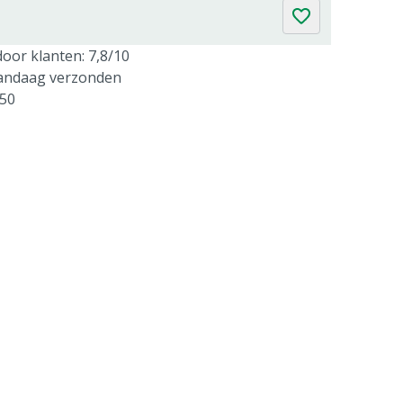
oor klanten: 7,8/10
vandaag verzonden
250