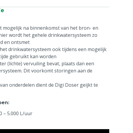
ie
t mogelijk na binnenkomst van het bron- en
nier wordt het gehele drinkwatersysteem zo
igd en ontsmet
het drinkwatersysteem ook tijdens een mogelijk
 tijde gebruikt kan worden
r (lichte) vervuiling bevat, plaats dan een
eersysteem. Dit voorkomt storingen aan de
 van onderdelen dient de Digi Doser geijkt te
pen
:
0 – 5.000 L/uur
 540 ppm / MS Goldfeed: 0,1 – 0,4%