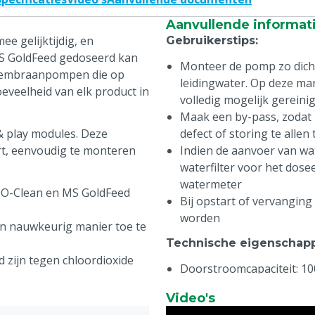
Aanvullende informat
e gelijktijdig, en
Gebruikerstips
:
 MS GoldFeed gedoseerd kan
Monteer de pomp zo dich
e membraanpompen die op
leidingwater. Op deze ma
eveelheid van elk product in
volledig mogelijk gerein
Maak een by-pass, zodat 
& play modules. Deze
defect of storing te allen
art, eenvoudig te monteren
Indien de aanvoer van wate
waterfilter voor het dos
watermeter
-O-Clean en MS GoldFeed
Bij opstart of vervanging
worden
en nauwkeurig manier toe te
Technische eigenschap
d zijn tegen chloordioxide
Doorstroomcapaciteit: 10
Waterdruk: 0,05 - 4 bar
ede werking van het
Video's
Dosering: Di-O-Clean: 1 –
n waterfilter en