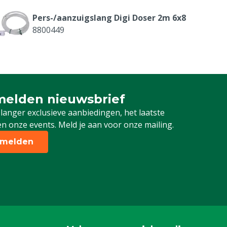
Pers-/aanzuigslang Digi Doser 2m 6x8
8800449
Signaalsplitter met kabel
8800610
elden nieuwsbrief
 je in voor onze nieuwsbrief
Pompkop K, Digi Doser Di-O
 langer exclusieve aanbiedingen, het laatste
8804514
n onze events. Meld je aan voor onze mailing.
melden
Adapter Di-O-Clean can
8804534
Injector Acid, 3 bar, 1/2" 6x8
8804579