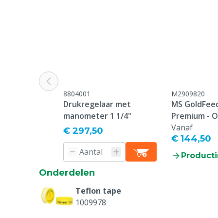
Maximale waterdruk
4 bar
Puls per liter
48
Ø in - uit (mm)
40 mm
Pomp: drinkwater
5000 L/u
stroomsnelheid maximaal
8804001
M2909820
Drukregelaar met
MS GoldFeed
Pomp: drinkwater
100 L/u
manometer 1 1/4"
Premium - O
stroomsnelheid minimaal
Vanaf
€ 297,50
€ 144,50
Watermeter: maximaal debiet
10000 L/u
Producti
Onderdelen
Teflon tape
1009978