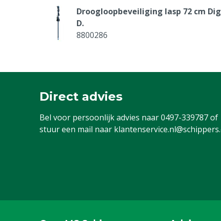
Droogloopbeveiliging lasp 72 cm Dig
D.
8800286
Pomp Di-O-Clean, 2,7 L, 8 bar P&P
8800455
Direct advies
Drukmeter glycerine, 6 bar
Bel voor persoonlijk advies naar
0497-339787
of
8804006
stuur een mail naar
klantenservice.nl@schippers
Watermeter 1 1/4", 5m³/h
8804515
Pers-aanzuigslang Digi Doser Di-O, 2
m
8804535