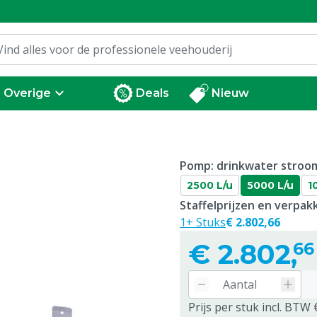
Overige
Deals
Nieuw
Pomp: drinkwater stroo
2500 L/u
5000 L/u
1
Staffelprijzen en verpa
1+ Stuks
€ 2.802,66
€
2.802,
66
Prijs per stuk incl. BTW 