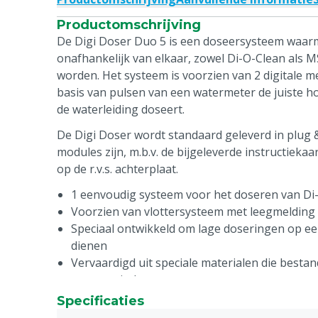
Productomschrijving
De Digi Doser Duo 5 is een doseersysteem waarme
onafhankelijk van elkaar, zowel Di-O-Clean als
worden. Het systeem is voorzien van 2 digital
basis van pulsen van een watermeter de juiste ho
de waterleiding doseert.
De Digi Doser wordt standaard geleverd in plug 
modules zijn, m.b.v. de bijgeleverde instructieka
op de r.v.s. achterplaat.
1 eenvoudig systeem voor het doseren van Di
Voorzien van vlottersysteem met leegmelding
Speciaal ontwikkeld om lage doseringen op e
dienen
Vervaardigd uit speciale materialen die bestan
en organische zuren
De juiste druk is een voorwaarde voor een go
Specificaties
doseersysteem, hiervoor dient u additioneel ee