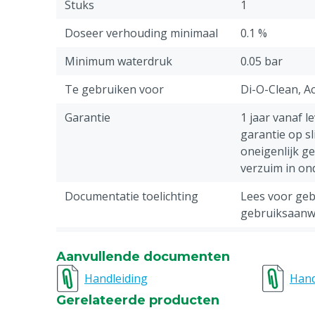
Stuks
1
drukregelaar te plaatsen
Bij twijfel over de doorstroomcapaciteit, wate
Doseer verhouding minimaal
0.1 %
medewerkers klaar om u te adviseren
Minimum waterdruk
0.05 bar
Te gebruiken voor
Di-O-Clean, Ac
Garantie
1 jaar vanaf l
garantie op sl
oneigenlijk g
verzuim in o
Documentatie toelichting
Lees voor gebr
gebruiksaanwi
Doseer verhouding maximaal
0.4 %
Aanvullende documenten
Diergroep
Rundvee, Vark
Handleiding
Hand
Geiten, Overi
Gerelateerde producten
Watermeter: minimum debiet
100 L/u