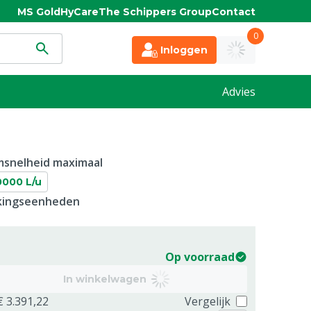
MS Gold
HyCare
The Schippers Group
Contact
0
Inloggen
Advies
msnelheid maximaal
0000 L/u
kkingseenheden
Op voorraad
In winkelwagen
€ 3.391,22
Vergelijk