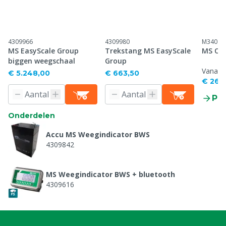
4309966
4309980
M34087
MS EasyScale Group
Trekstang MS EasyScale
MS Opd
biggen weegschaal
Group
Vanaf
€ 5.248,00
€ 663,50
€ 26,
Pr
Onderdelen
Accu MS Weegindicator BWS
4309842
MS Weegindicator BWS + bluetooth
4309616