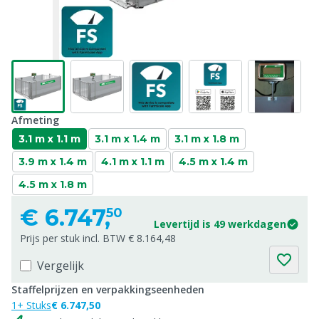
Afmeting
3.1 m x 1.1 m
3.1 m x 1.4 m
3.1 m x 1.8 m
3.9 m x 1.4 m
4.1 m x 1.1 m
4.5 m x 1.4 m
4.5 m x 1.8 m
€
6.747,
50
Levertijd is 49 werkdagen
Prijs per stuk incl. BTW € 8.164,48
Vergelijk
Staffelprijzen en verpakkingseenheden
1+ Stuks
€ 6.747,50