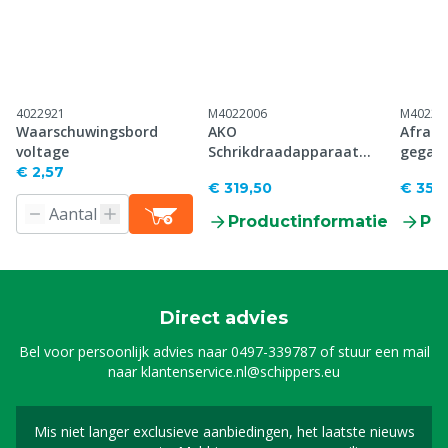
4022921
M4022006
M40223
Waarschuwingsbord
AKO
Afrast
voltage
Schrikdraadapparaat
gegalv
Duo Power Smart, 12/230
€ 2,57
€ 319,50
€ 35,
V
Productinformatie
Pr
Direct advies
Bel voor persoonlijk advies naar
0497-339787
of stuur een mail
naar
klantenservice.nl@schippers.eu
Mis niet langer exclusieve aanbiedingen, het laatste nieuws
Schrijf je in voor onze n