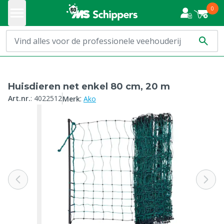
0
Huisdieren net enkel 80 cm, 20 m
:
Art.nr.
:
4022512
Merk
Ako