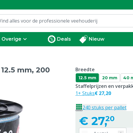
Overige
Deals
Nieuw
 12.5 mm, 200
Breedte
12.5 mm
20 mm
40 
Staffelprijzen en verpa
1+ Stuks
€ 27,20
240 stuks per pallet
€
27,
20