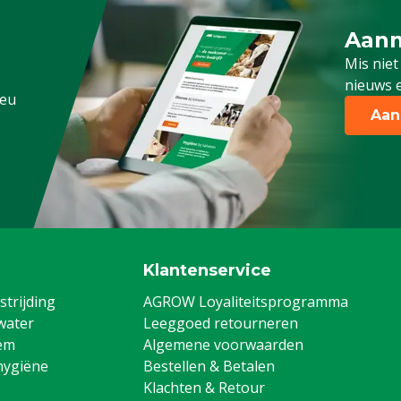
Aanm
Schrijf
Mis niet
nieuws e
.eu
Aan
Klantenservice
trijding
AGROW Loyaliteitsprogramma
water
Leeggoed retourneren
em
Algemene voorwaarden
hygiëne
Bestellen & Betalen
Klachten & Retour