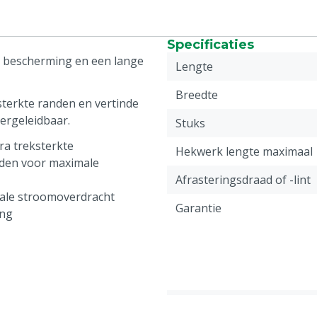
Specificaties
e bescherming en een lange
Lengte
Breedte
sterkte randen en vertinde
pergeleidbaar.
Stuks
ra treksterkte
Hekwerk lengte maximaal
nden voor maximale
Afrasteringsdraad of -lint
male stroomoverdracht
Garantie
ing
Type afrastering