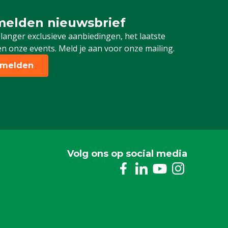
elden nieuwsbrief
 je in voor onze nieuwsbrief
 langer exclusieve aanbiedingen, het laatste
n onze events. Meld je aan voor onze mailing.
melden
Volg ons op social media