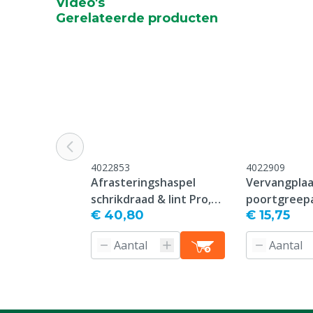
Video's
Gerelateerde producten
4022853
4022909
Afrasteringshaspel
Vervangplaa
schrikdraad & lint Pro,
poortgreep
€ 40,80
€ 15,75
large
p/10