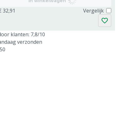
In winkelwagen
€ 32,91
Vergelijk
oor klanten: 7,8/10
vandaag verzonden
250