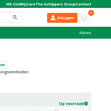
MS Gold
HyCare
The Schippers Group
Contact
0
Inloggen
Advies
mm
kkingseenheden
Op voorraad