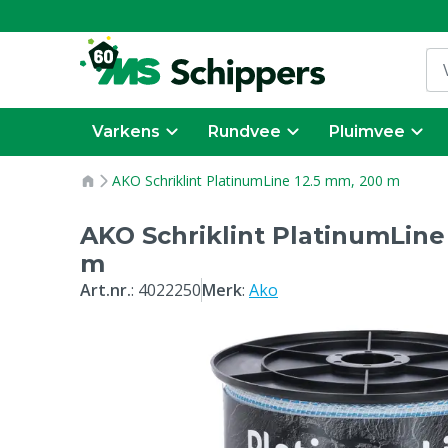
Varkens
Rundvee
Pluimvee
AKO Schriklint PlatinumLine 12.5 mm, 200 m
AKO Schriklint PlatinumLine
m
Art.nr.
:
4022250
Merk
:
Ako