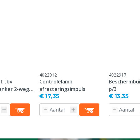
Kleur
Gewicht
Treksterkte
Diergroep
4022912
4022917
t tbv
Controlelamp
Beschermbui
anker 2-weg
afrasteringsimpuls
p/3
€ 17,35
€ 13,35