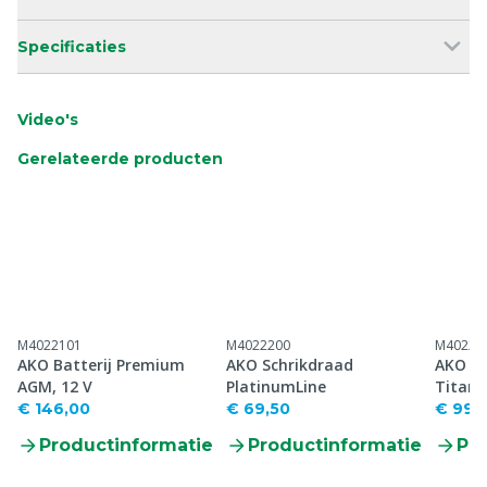
Specificaties
Video's
Gerelateerde producten
M4022101
M4022200
M40225
AKO Batterij Premium
AKO Schrikdraad
AKO S
AGM, 12 V
PlatinumLine
Titan
dubbel
€ 146,00
€ 69,50
€ 99,
Productinformatie
Productinformatie
Pr