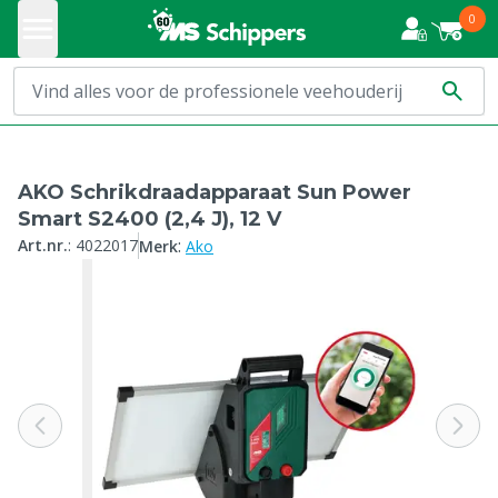
0
AKO Schrikdraadapparaat Sun Power
Smart S2400 (2,4 J), 12 V
:
Art.nr.
:
4022017
Merk
Ako