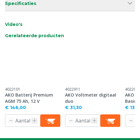
Specificaties
Video's
Gerelateerde producten
4022101
4022911
402291
AKO Batterij Premium
AKO Voltmeter digitaal
AKO S
AGM 75 Ah, 12 V
duo
Basic
€ 146,00
€ 31,30
€ 13,0