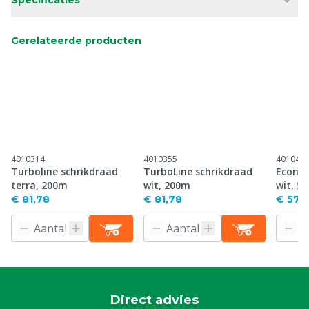
Specificaties
Gerelateerde producten
4010314
4010355
401043
Turboline schrikdraad
TurboLine schrikdraad
Econom
terra, 200m
wit, 200m
wit, 5
€ 81,78
€ 81,78
€ 57,8
Direct advies