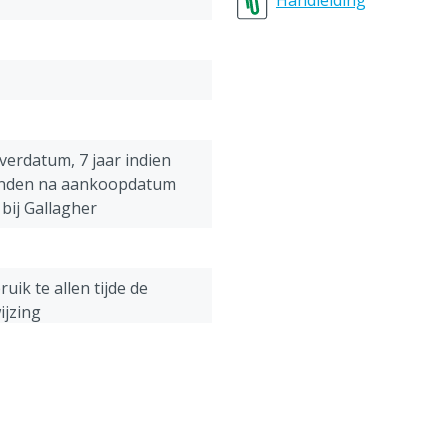
Handleiding
everdatum, 7 jaar indien
nden na aankoopdatum
bij Gallagher
uik te allen tijde de
ijzing