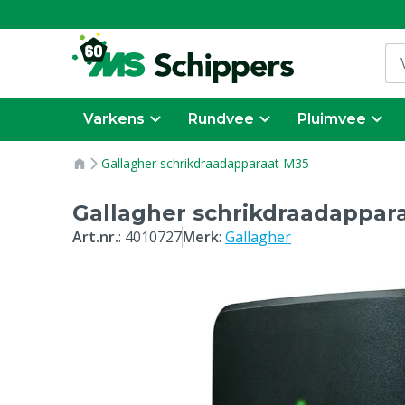
Varkens
Rundvee
Pluimvee
Gallagher schrikdraadapparaat M35
Gallagher schrikdraadappar
Art.nr.
:
4010727
Merk
:
Gallagher