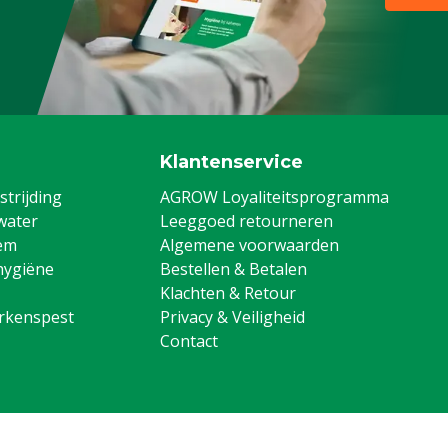
Klantenservice
trijding
AGROW Loyaliteitsprogramma
water
Leeggoed retourneren
em
Algemene voorwaarden
hygiëne
Bestellen & Betalen
Klachten & Retour
arkenspest
Privacy & Veiligheid
Contact