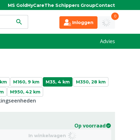
MS Gold
HyCare
The Schippers Group
Contact
0
Inloggen
Advies
 km
M160, 9 km
M35, 4 km
M350, 28 km
km
M950, 42 km
kkingseenheden
Op voorraad
In winkelwagen