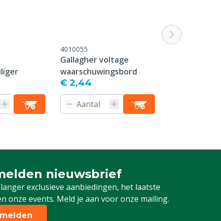
4010055
4010057
Gallagher voltage
Gallagher sp
liger
waarschuwingsbord
LED
€ 2,44
€ 31,00
elden nieuwsbrief
 je in voor onze nieuwsbrief
 langer exclusieve aanbiedingen, het laatste
n onze events. Meld je aan voor onze mailing.
melden