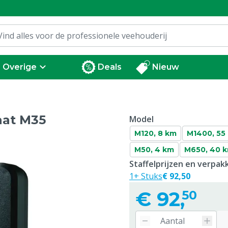
Overige
Deals
Nieuw
aat M35
Model
M120, 8 km
M1400, 55
M50, 4 km
M650, 40 
Staffelprijzen en verpa
1+ Stuks
€ 92,50
€
92,
50