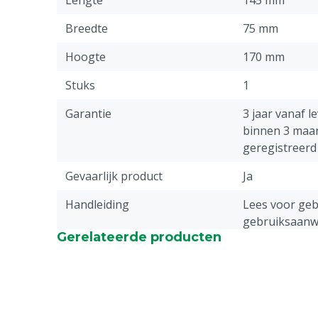
Lengte
145 mm
Breedte
75 mm
Hoogte
170 mm
Stuks
1
Garantie
3 jaar vanaf l
binnen 3 maa
geregistreerd 
Gevaarlijk product
Ja
Handleiding
Lees voor gebr
gebruiksaanw
Gerelateerde producten
Aandrijving
Netstroom
Geschikt voor vegetatie
Hoog
Spanning
230 V