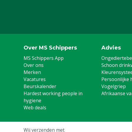
Over MS Schippers
Advies
MS Schippers App
Ongediertebes
Over ons
Schoon drink
Merken
Kleurensyste
Vacatures
Persoonlijke 
Beurskalender
Vogelgriep
Hardest working people in
Afrikaanse v
hygiene
Web deals
Wij verzenden met