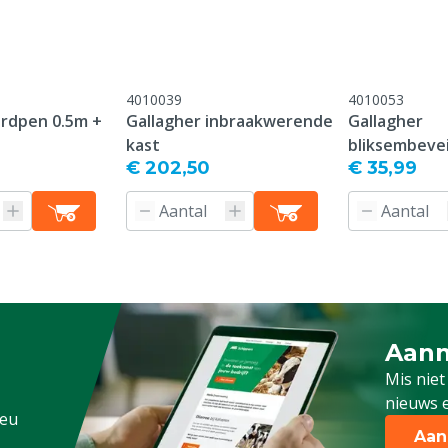
4010039
4010053
ardpen 0.5m +
Gallagher inbraakwerende
Gallagher
kast
bliksembevei
€ 202,50
€ 35,99
Aanm
ens, Pluimvee, Schapen,
Schrijf
g
Mis niet
nieuws e
.eu
Aan