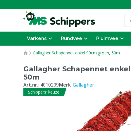
Varkens
Rundvee
Pluimvee
Gallagher Schapennet enkel 90cm groen, 50m
Gallagher Schapennet enkel
50m
Art.nr.
:
4010209
Merk
:
Gallagher
Schippers' keuze