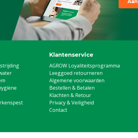
Aan
Klantenservice
trijding
AGROW Loyaliteitsprogramma
water
Leeggoed retourneren
em
Algemene voorwaarden
hygiëne
Bestellen & Betalen
Klachten & Retour
arkenspest
Privacy & Veiligheid
Contact