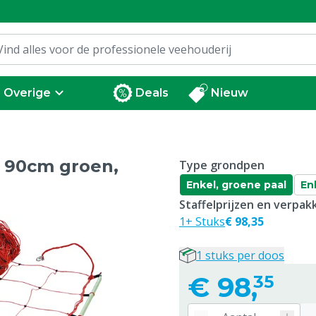
Overige
Deals
Nieuw
 90cm groen,
Type grondpen
Enkel, groene paal
En
Staffelprijzen en verpa
1+ Stuks
€ 98,35
1 stuks per doos
€
98,
35