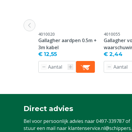
4010020
4010055
Gallagher aardpen 0.5m +
Gallagher v
3m kabel
waarschuwi
€ 12,55
€ 2,44
Direct advies
Bel voor persoonlijk advies naar
0497-339787
of
stuur een mail naar
klantenservice.nl@schippers