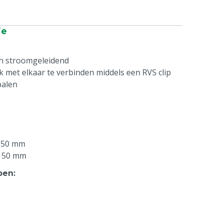
ie
jn stroomgeleidend
k met elkaar te verbinden middels een RVS clip
palen
 150 mm
 150 mm
pen
: