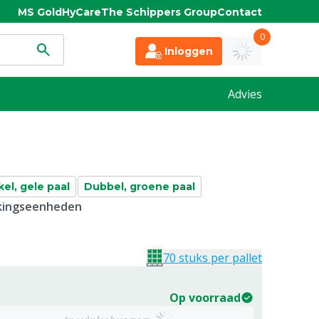
MS Gold
HyCare
The Schippers Group
Contact
0
Inloggen
Advies
kel, gele paal
Dubbel, groene paal
kkingseenheden
70 stuks per pallet
Op voorraad