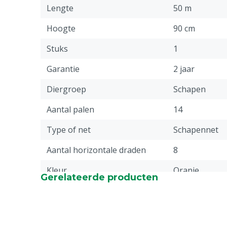
Lengte
50 m
Hoogte
90 cm
Stuks
1
Garantie
2 jaar
Diergroep
Schapen
Aantal palen
14
Type of net
Schapennet
Aantal horizontale draden
8
Kleur
Oranje
Gerelateerde producten
Gewicht
5.9 kg
Type grondpen
Enkel, groene