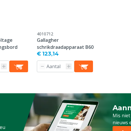
4010712
oltage
Gallagher
ngsbord
schrikdraadapparaat B60
€ 123,14
Aanm
Schrijf
Mis niet
nieuws e
.eu