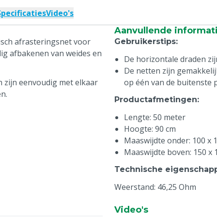
Specificaties
Video's
Aanvullende informat
isch afrasteringsnet voor
Gebruikerstips
:
lig afbakenen van weides en
De horizontale draden zi
De netten zijn gemakkelij
n zijn eenvoudig met elkaar
op één van de buitenste 
n.
Productafmetingen
:
Lengte: 50 meter
Hoogte: 90 cm
Maaswijdte onder: 100 x
Maaswijdte boven: 150 x
Technische eigenschap
Weerstand: 46,25 Ohm
Video's