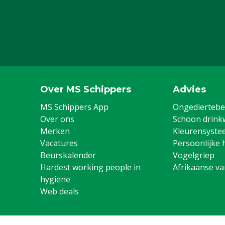
Over MS Schippers
Advies
MS Schippers App
Ongediertebes
Over ons
Schoon drink
Merken
Kleurensyste
Vacatures
Persoonlijke 
Beurskalender
Vogelgriep
Hardest working people in
Afrikaanse v
hygiene
Web deals