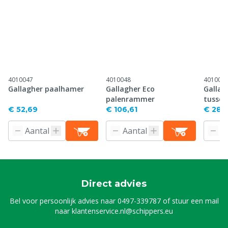
4010047
4010048
401006
Gallagher paalhamer
Gallagher Eco
Gallag
palenrammer
tussen
€ 52,69
€ 106,61
€ 28,
Direct advies
Bel voor persoonlijk advies naar
0497-339787
of stuur een mail
naar
klantenservice.nl@schippers.eu