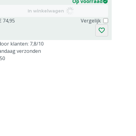
Op voorraad
In winkelwagen
€ 74,95
Vergelijk
oor klanten: 7,8/10
vandaag verzonden
250