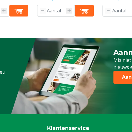
Aanm
Schrijf
Mis niet
nieuws e
.eu
Aan
Klantenservice