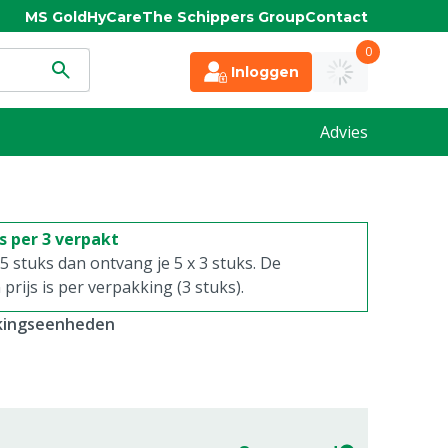
MS Gold
HyCare
The Schippers Group
Contact
0
Inloggen
Advies
is per 3 verpakt
. 5 stuks dan ontvang je 5 x 3 stuks. De
rijs is per verpakking (3 stuks).
kkingseenheden