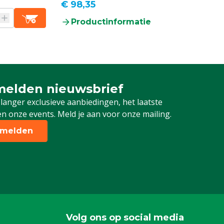
€ 98,35
€ 660,33
Productinformatie
Producti
elden nieuwsbrief
 je in voor onze nieuwsbrief
 langer exclusieve aanbiedingen, het laatste
n onze events. Meld je aan voor onze mailing.
melden
Volg ons op social media