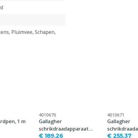
rd
ens, Pluimvee, Schapen,
g
4010670
4010671
ardpen, 1 m
Gallagher
Gallagher
schrikdraadapparaat
schrikdraad
€ 189,26
€ 255,37
M350, 230V
M650, 230V