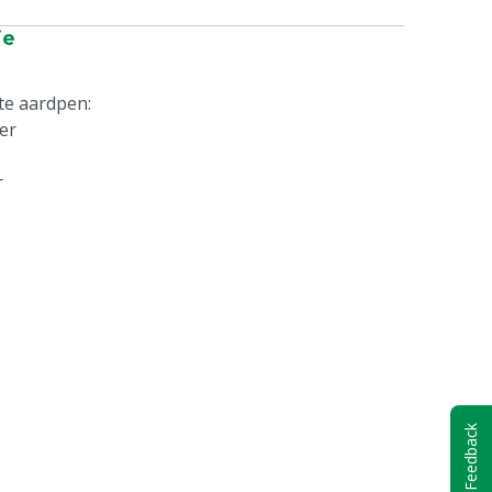
ie
te aardpen:
ter
r
Feedback