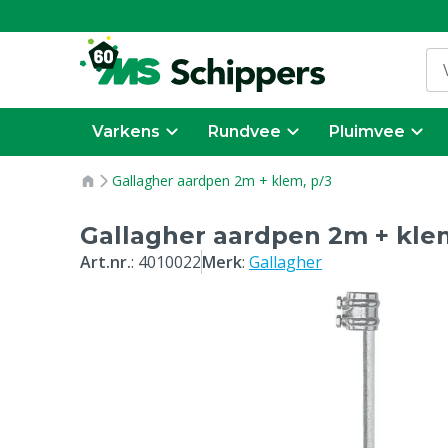
Varkens
Rundvee
Pluimvee
Gallagher aardpen 2m + klem, p/3
Gallagher aardpen 2m + klem
Art.nr.
:
4010022
Merk
:
Gallagher