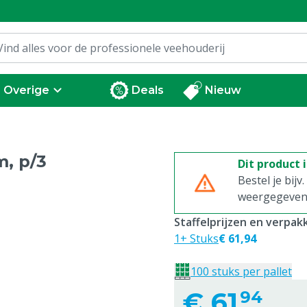
Overige
Deals
Nieuw
, p/3
Dit product 
Bestel je bijv
weergegeven p
Staffelprijzen en verpa
1+ Stuks
€ 61,94
100 stuks per pallet
€
61,
94