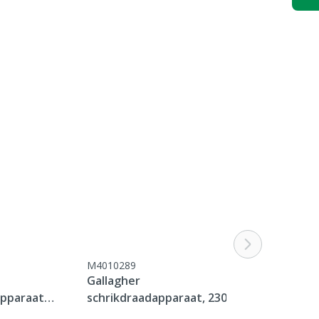
M4010289
M4010636
Gallagher
Gallagher
apparaat
schrikdraadapparaat, 230V
schrikdraada
i-series, 230