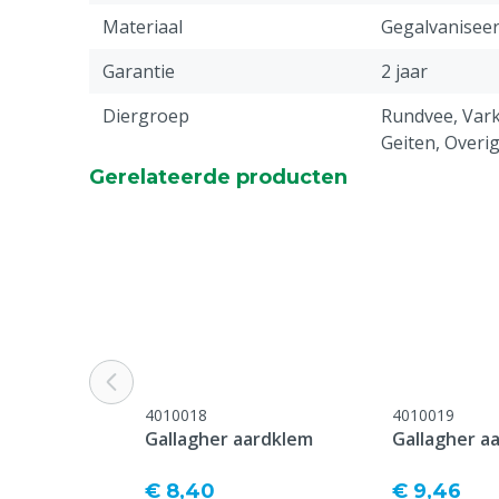
Materiaal
Gegalvanisee
Garantie
2 jaar
Diergroep
Rundvee, Vark
Geiten, Overi
Gerelateerde producten
4010018
4010019
Gallagher aardklem
Gallagher a
€ 8,40
€ 9,46