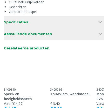
100% natuurlijk katoen
Gevlochten
Verpakt op haspel
Specificaties
Aanvullende documenten
Gerelateerde producten
3409140
3409716
340974
Speel- en
Touwklem, wandmodel
Monta
bezigheidsspeen
RVS
Vanaf
€ 4,97
€ 3,40
Vanaf
€