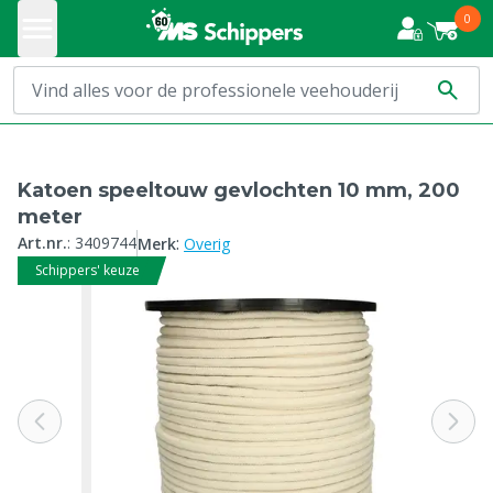
0
Katoen speeltouw gevlochten 10 mm, 200
meter
:
Art.nr.
:
3409744
Merk
Overig
Schippers' keuze