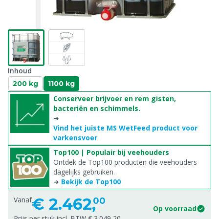
Inhoud
200 kg
1100 kg
Conserveer brijvoer en rem gisten,
bacteriën en schimmels.
➜
Vind het juiste MS WetFeed product voor
varkensvoer
Top100 | Populair bij veehouders
Ontdek de Top100 producten die veehouders
dagelijks gebruiken.
➜
Bekijk de Top100
€
2.462,
Vanaf
00
Op voorraad
Prijs per stuk incl. BTW € 3.049,20