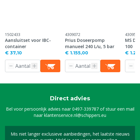
1502433
4309072
430954
Aansluitset voor IBC-
Prius Doseerpomp
MS Dig
container
manueel 240 L/u, 5 bar
100
€ 37,10
€ 1.155,00
€ 1.23
Direct advies
Bel voor persoonlijk advies naar
0497-339787
of stuur een mail
naar
klantenservice.nl@schippers.eu
Mis niet langer exclusieve aanbiedingen, het laatste nieuws
Schrijf je in voor onze n