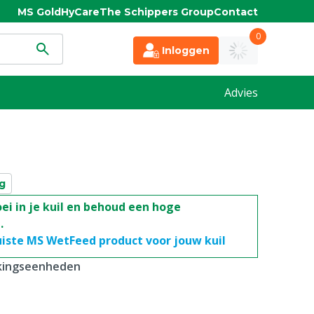
MS Gold
HyCare
The Schippers Group
Contact
0
Inloggen
Advies
g
i in je kuil en behoud een hoge
.
uiste MS WetFeed product voor jouw kuil
kkingseenheden