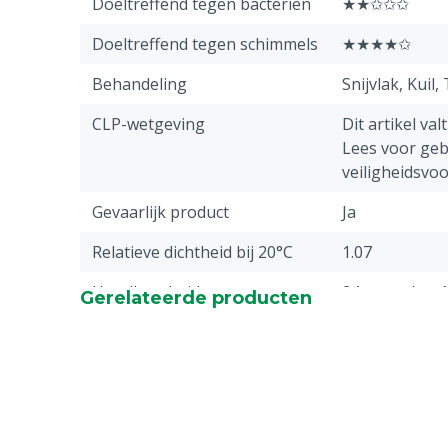
Doeltreffend tegen bacteriën
★★✩✩✩
Doeltreffend tegen schimmels
★★★★✩
Behandeling
Snijvlak, Kuil
CLP-wetgeving
Dit artikel va
Lees voor geb
veiligheidsvoo
Gevaarlijk product
Ja
Relatieve dichtheid bij 20°C
1.07
Houdbaarheid
24 maanden, 
Gerelateerde producten
Samenstelling zuren
Mierenzuur, P
Sorbinezuur
Stuks
1
UN-nummer
UN3265-4