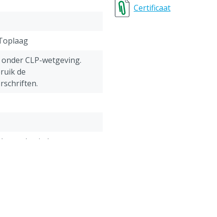
Certificaat
, Toplaag
lt onder CLP-wetgeving.
ruik de
rschriften.
Na productiedatum
ropionzuur, Azijnzuur,