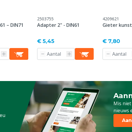
onform onze algemene
antie voorwaarden,
2503755
4209621
 het kopje "Klantenservice
61 – DIN71
Adapter 2" - DIN61
Gieter kunst
 Retour" onderaan deze
€ 5,45
€ 7,80
ederkuil
en
d diervoeder kan na
et meer geannuleerd of
d worden.
Aanm
Schrijf
Mis niet
nieuws e
.eu
Aan