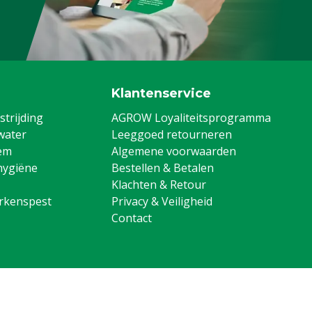
Klantenservice
trijding
AGROW Loyaliteitsprogramma
water
Leeggoed retourneren
em
Algemene voorwaarden
hygiëne
Bestellen & Betalen
Klachten & Retour
arkenspest
Privacy & Veiligheid
Contact