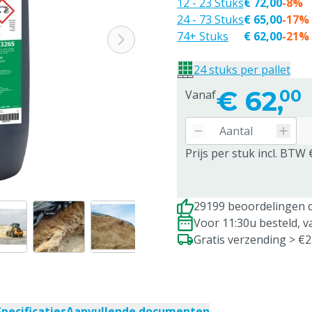
12 - 23 Stuks
€ 72,00
-8%
24 - 73 Stuks
€ 65,00
-17%
74+ Stuks
€ 62,00
-21%
24 stuks per pallet
€
62,
00
Vanaf
Prijs per stuk incl. BTW 
29199 beoordelingen d
Voor 11:30u besteld, 
Gratis verzending > €
Specificaties
Aanvullende documenten