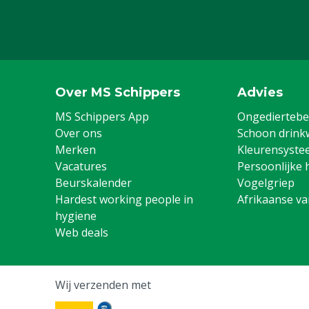
Inhoud
25 kg
Over MS Schippers
Advies
MS Schippers App
Ongediertebes
Over ons
Schoon drink
Merken
Kleurensyste
Vacatures
Persoonlijke 
Beurskalender
Vogelgriep
Hardest working people in
Afrikaanse v
hygiene
Web deals
Wij verzenden met