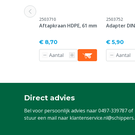
Garantie
Standaard, c
service & gar
2503710
2503752
vermeld onder
Aftapkraan HDPE, 61 mm
Adapter DIN
-> Klachten &
webpagina.
€ 8,70
€ 5,90
Afdeling / Ruimte
Voergang, Vo
Diergroep
Rundvee, Geit
Reden niet retourneren
Dit aanvullen
verzending ni
geretourneer
Direct advies
Inkuilen
Conservering
Bel voor persoonlijk advies naar
0497-339787
of
Verpakkingsinhoud
23.36 L
stuur een mail naar
klantenservice.nl@schippers
Aansluiting
DIN61