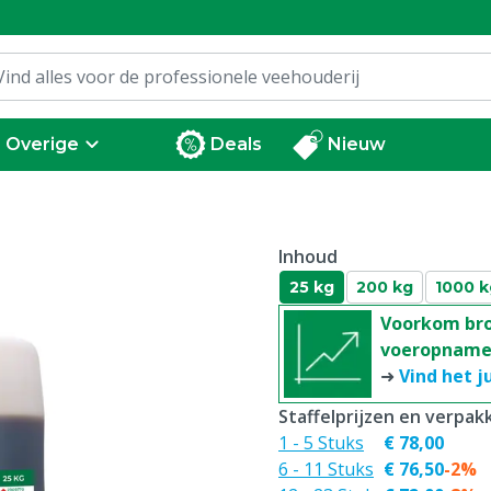
Overige
Deals
Nieuw
Inhoud
25 kg
200 kg
1000 k
Voorkom broe
voeropname
➜
Vind het j
Staffelprijzen en verpa
1 - 5 Stuks
€ 78,00
6 - 11 Stuks
€ 76,50
-2%