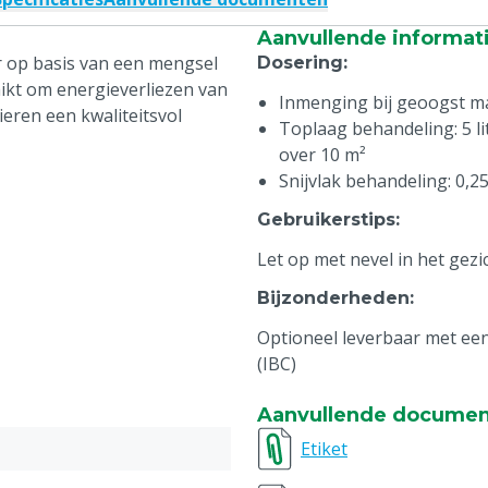
Aanvullende informat
r op basis van een mengsel
Dosering
:
ikt om energieverliezen van
Inmenging bij geoogst mat
ieren een kwaliteitsvol
Toplaag behandeling: 5 li
over 10 m²
Snijvlak behandeling: 0,25
Gebruikerstips
:
Let op met nevel in het gezi
Bijzonderheden
:
Optioneel leverbaar met een 
(IBC)
Aanvullende docume
Etiket