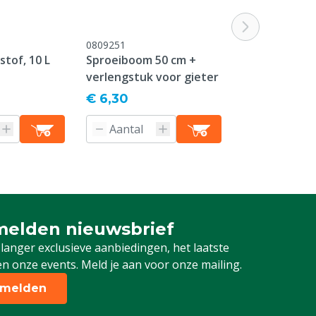
0809251
M3400050
stof, 10 L
Sproeiboom 50 cm +
Kuilkleed gr
verlengstuk voor gieter
Vanaf
€ 6,30
€ 53,50
Producti
elden nieuwsbrief
 je in voor onze nieuwsbrief
 langer exclusieve aanbiedingen, het laatste
n onze events. Meld je aan voor onze mailing.
melden