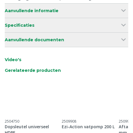
Aanvullende informatie
Specificaties
Aanvullende documenten
Video's
Gerelateerde producten
2504750
2509908
250995
Dopsleutel universeel
Ezi-Action vatpomp 200 L
Aftapk
HDPE
mm