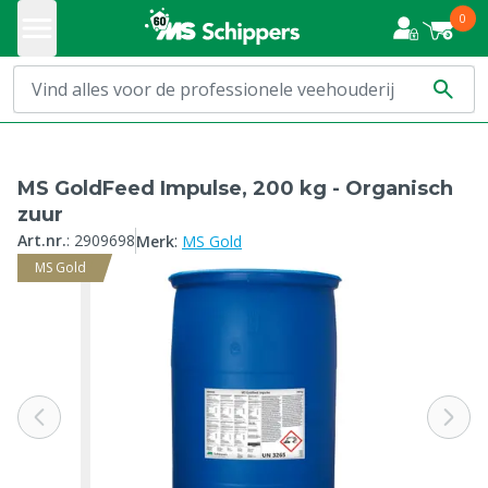
0
MS GoldFeed Impulse, 200 kg - Organisch
zuur
:
Art.nr.
:
2909698
Merk
MS Gold
MS Gold