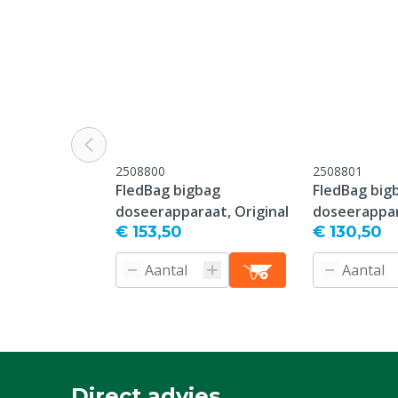
2508800
2508801
FledBag bigbag
FledBag big
doseerapparaat, Original
doseerappar
€ 153,50
€ 130,50
Direct advies