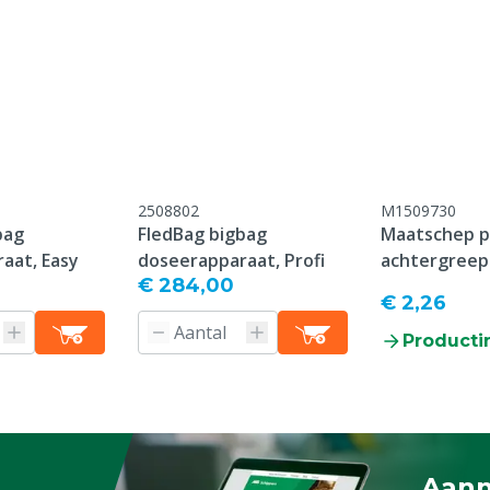
2508802
M1509730
bag
FledBag bigbag
Maatschep p
aat, Easy
doseerapparaat, Profi
achtergreep
€ 284,00
€ 2,26
Producti
Aanm