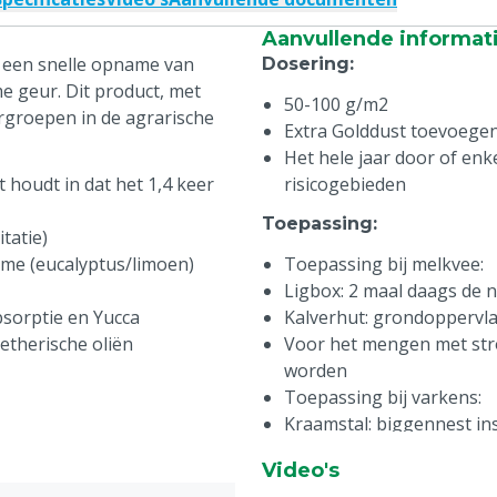
Aanvullende informat
 een snelle opname van
Dosering
:
 geur. Dit product, met
50-100 g/m2
iergroepen in de agrarische
Extra Golddust toevoegen
Het hele jaar door of enk
houdt in dat het 1,4 keer
risicogebieden
Toepassing
:
tatie)
ame (eucalyptus/limoen)
Toepassing bij melkvee:
Ligbox: 2 maal daags de n
sorptie en Yucca
Kalverhut: grondoppervla
etherische oliën
Voor het mengen met str
worden
Toepassing bij varkens:
Kraamstal: biggennest in
Vleesvarkens: bolle vloer
Video's
Gangen: instrooien voor 