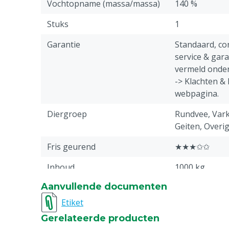
Vochtopname (massa/massa)
140 %
Stuks
1
Garantie
Standaard, c
service & gar
vermeld onder
-> Klachten &
webpagina.
Diergroep
Rundvee, Vark
Geiten, Overi
Fris geurend
★★★✩✩
Inhoud
1000 kg
Aanvullende documenten
Etiket
Gerelateerde producten