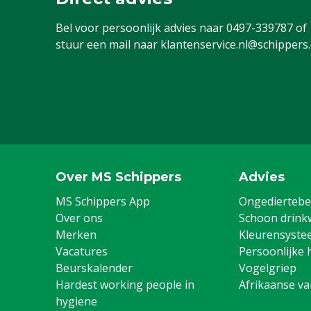
Bel voor persoonlijk advies naar
0497-339787
of
stuur een mail naar
klantenservice.nl@schippers
Over MS Schippers
Advies
MS Schippers App
Ongediertebes
Over ons
Schoon drink
Merken
Kleurensyste
Vacatures
Persoonlijke 
Beurskalender
Vogelgriep
Hardest working people in
Afrikaanse v
hygiene