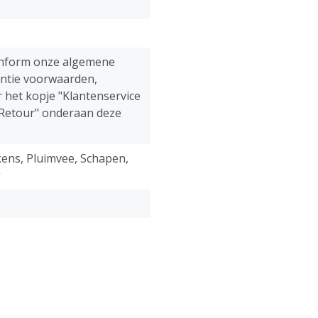
Toepassing bij pluimvee:
Zaagsnedes: gehele zaags
Legnesten: meermaals ins
kiemdruk in legnesten
onform onze algemene
antie voorwaarden,
Samenstelling
:
 het kopje "Klantenservice
Kaolien, Yucca, zeewier en e
 Retour" onderaan deze
ens, Pluimvee, Schapen,
g