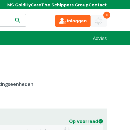
MS Gold
HyCare
The Schippers Group
Contact
0
Inloggen
Advies
kkingseenheden
Op voorraad