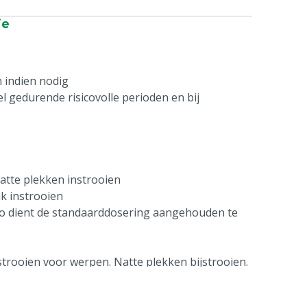
ie
 indien nodig
el gedurende risicovolle perioden en bij
atte plekken instrooien
k instrooien
o dient de standaarddosering aangehouden te
strooien voor werpen. Natte plekken bijstrooien.
 instrooien
verzetten van dieren