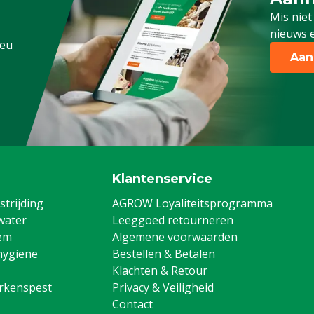
Schrijf
Mis niet
nieuws e
.eu
Aan
Klantenservice
trijding
AGROW Loyaliteitsprogramma
water
Leeggoed retourneren
em
Algemene voorwaarden
hygiëne
Bestellen & Betalen
Klachten & Retour
arkenspest
Privacy & Veiligheid
Contact