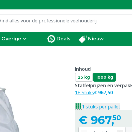
Overige
Deals
Nieuw
Inhoud
25 kg
1000 kg
Staffelprijzen en verpa
1+ Stuks
€ 967,50
1 stuks per pallet
€
967,
50