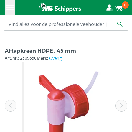
0
Aftapkraan HDPE, 45 mm
:
Art.nr.
:
2509650
Merk
Overig