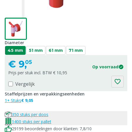
Diameter
45 mm
51 mm
61 mm
71 mm
€
9,
05
Op voorraad
Prijs per stuk incl. BTW € 10,95
Vergelijk
Staffelprijzen en verpakkingseenheden
1+ Stuks
€ 9,05
350 stuks per doos
1400 stuks per pallet
29199 beoordelingen door klanten: 7,8/10