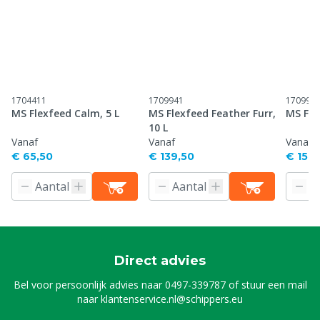
1704411
1709941
170995
MS Flexfeed Calm, 5 L
MS Flexfeed Feather Furr,
MS Flex
10 L
Vanaf
Vanaf
Vanaf
€ 65,50
€ 139,50
€ 156,
Direct advies
Bel voor persoonlijk advies naar
0497-339787
of stuur een mail
naar
klantenservice.nl@schippers.eu