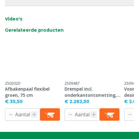
Video's
Gerelateerde producten
2502020
2509487
250948
Afbakenpaal flexibel
Drempel incl.
Voorr
groen, 75 cm
onderkantontsmetting,2
desinf
-dlg
€ 35,50
€ 2.262,50
€ 2.8