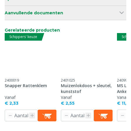
Aanvullende documenten
Gerelateerde producten
Schippers' keuze
Schip
2400019
2401025
240993
Snapper Rattenklem
Muizenlokdoos + sleutel,
MS Lok
kunststof
Anker
Vanaf
Vanaf
Vanaf
€ 2,33
€ 2,55
€ 11,0