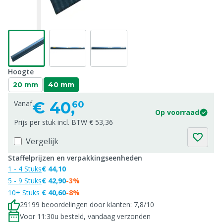
Hoogte
20 mm
40 mm
€
40,
Vanaf
60
Op voorraad
Prijs per stuk incl. BTW € 53,36
Vergelijk
Staffelprijzen en verpakkingseenheden
1 - 4 Stuks
€ 44,10
5 - 9 Stuks
€ 42,90
-3%
10+ Stuks
€ 40,60
-8%
29199 beoordelingen door klanten: 7,8/10
Voor 11:30u besteld, vandaag verzonden