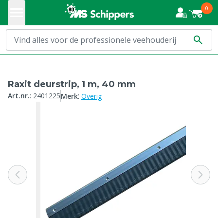
0
Raxit deurstrip, 1 m, 40 mm
:
Art.nr.
:
2401225
Merk
Overig