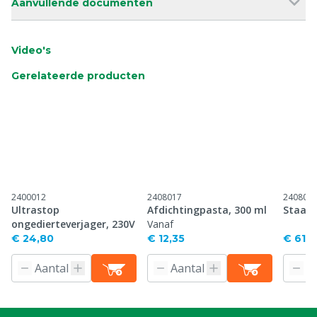
Aanvullende documenten
Video's
Gerelateerde producten
2400012
2408017
240801
Ultrastop
Afdichtingpasta, 300 ml
Staalw
ongedierteverjager, 230V
Vanaf
€ 24,80
€ 12,35
€ 61,0