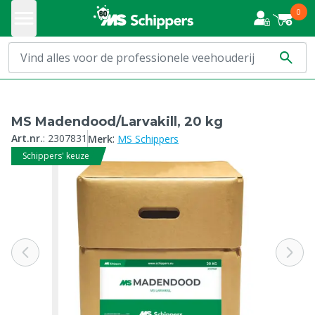
0
MS Madendood/Larvakill, 20 kg
:
Art.nr.
:
2307831
Merk
MS Schippers
Schippers' keuze