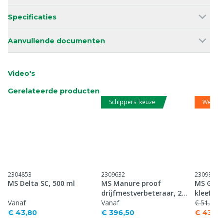
Specificaties
Aanvullende documenten
Video's
Gerelateerde producten
Schippers' keuze
Web 
2304853
2309632
230984
MS Delta SC, 500 ml
MS Manure proof
MS Glu
drijfmestverbeteraar, 25
kleefli
Vanaf
kg
Vanaf
€ 51,50
€ 43,80
€ 396,50
€ 43,