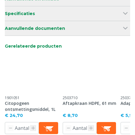
Specificaties
Aanvullende documenten
Gerelateerde producten
1901051
2503710
250375
Citopogeen
Aftapkraan HDPE, 61 mm
Adapte
ontsmettingsmiddel, 1L
€ 24,70
€ 8,70
€ 5,9