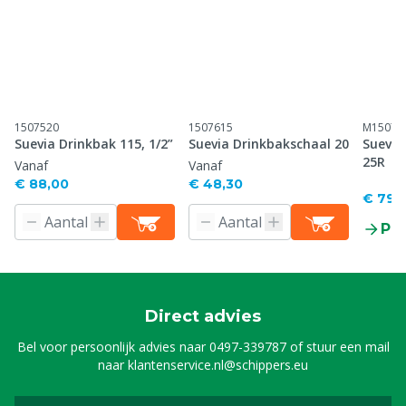
1507520
1507615
M15075
Suevia Drinkbak 115, 1/2”
Suevia Drinkbakschaal 20
Suevia
25R
Vanaf
Vanaf
€ 88,00
€ 48,30
€ 79,
Pr
Direct advies
Bel voor persoonlijk advies naar
0497-339787
of stuur een mail
naar
klantenservice.nl@schippers.eu