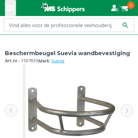
0
Beschermbeugel Suevia wandbevestiging
:
Art.nr.
:
1507655
Merk
Suevia