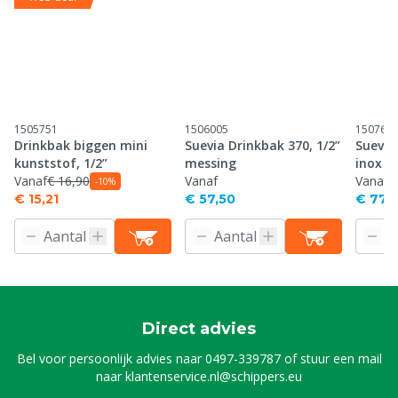
1505751
1506005
150762
Drinkbak biggen mini
Suevia Drinkbak 370, 1/2”
Suevia
kunststof, 1/2”
messing
inox
Vanaf
€ 16,90
Vanaf
Vanaf
-10%
€ 15,21
€ 57,50
€ 77,
Direct advies
Bel voor persoonlijk advies naar
0497-339787
of stuur een mail
naar
klantenservice.nl@schippers.eu