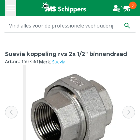
0
Suevia koppeling rvs 2x 1/2" binnendraad
:
Art.nr.
:
1507561
Merk
Suevia