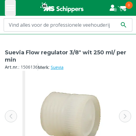
0
Suevia Flow regulator 3/8" wit 250 ml/ per
min
:
Art.nr.
:
1506136
Merk
Suevia