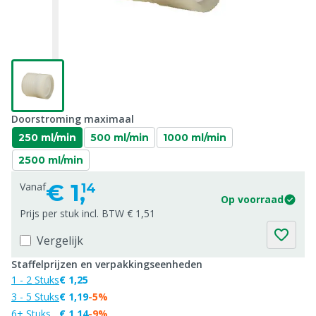
Doorstroming maximaal
250 ml/min
500 ml/min
1000 ml/min
2500 ml/min
€
1,
Vanaf
14
Op voorraad
Prijs per stuk incl. BTW € 1,51
Vergelijk
Staffelprijzen en verpakkingseenheden
1 - 2 Stuks
€ 1,25
3 - 5 Stuks
€ 1,19
-5%
6+ Stuks
€ 1,14
-9%