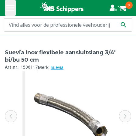
0
Suevia Inox flexibele aansluitslang 3/4"
bi/bu 50 cm
:
Art.nr.
:
1506117
Merk
Suevia