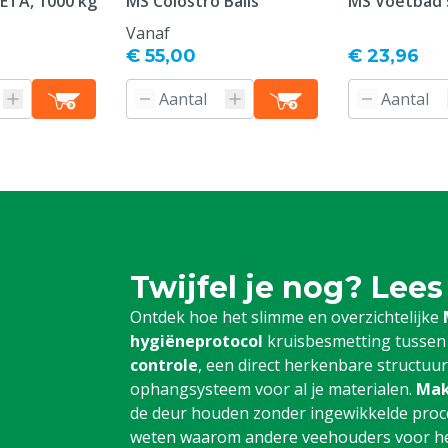
DETA, 1000 kg
MS Colostro Balls
MS Voetbad 
Vanaf
€ 55,00
€ 23,96
Twijfel je nog? Lees
Ontdek hoe het slimme en overzichtelijke
hygiëneprotocol
kruisbesmetting tussen
controle
, een direct herkenbare structuu
ophangsysteem voor al je materialen.
Mak
de deur houden zonder ingewikkelde proce
weten waarom andere veehouders voor het