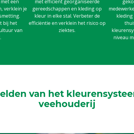
n met een
met efficiënt georganiseerde
gekoz
 verklein je
gereedschappen en kleding op
medewerker
smetting.
kleur in elke stal. Verbeter de
kleding
 bij het
efficiëntie en verklein het risico op
thui
ultuur van
ziektes.
kleurensy
.
niveau m
elden van het kleurensystee
veehouderij