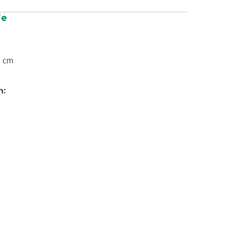
ie
5 cm
n
: