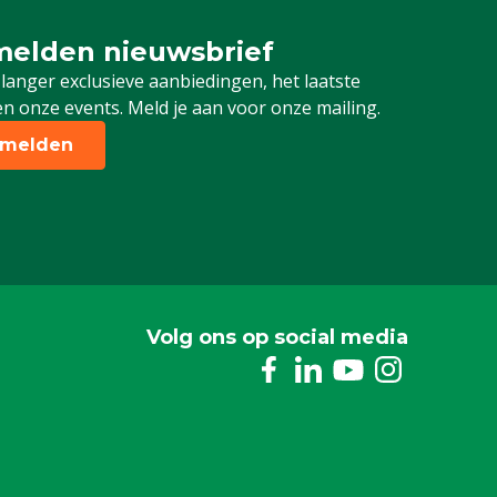
elden nieuwsbrief
 je in voor onze nieuwsbrief
 langer exclusieve aanbiedingen, het laatste
n onze events. Meld je aan voor onze mailing.
melden
Volg ons op social media