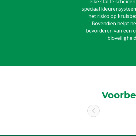
elke stal te scheide
speciaal kleurensysteem,
het risico op kruisbe
Bovendien helpt het
bevorderen van een c
bioveiligheid
Voorbe