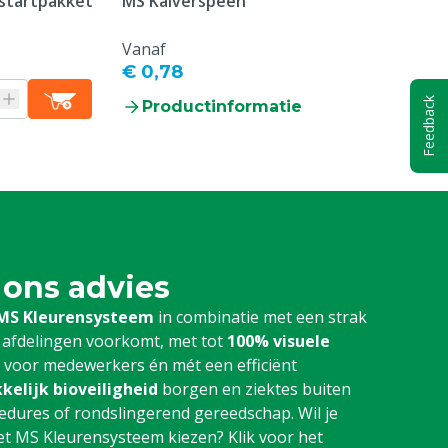
startpakket
MS Kalverspeen
MS DryCare -
Hygiënepoed
Vanaf
Vanaf
€ 0,78
€ 985,00
Feedback
Productinformatie
Producti
 ons advies
MS Kleurensysteem
in combinatie met een strak
 afdelingen voorkomt, met tot
100% visuele
r voor medewerkers én mét een efficiënt
kelijk bioveiligheid
borgen en ziektes buiten
dures of rondslingerend gereedschap. Wil je
 MS Kleurensysteem kiezen? Klik voor het