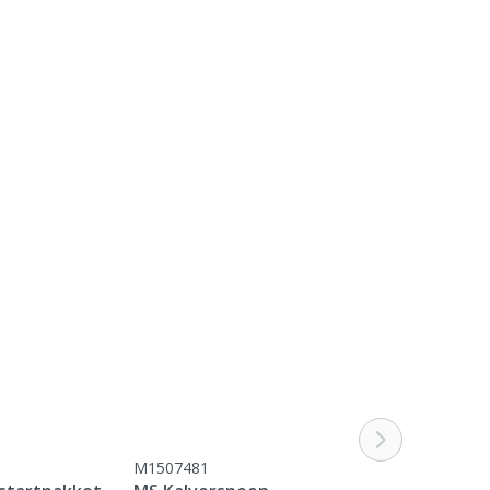
M1507481
M2509887