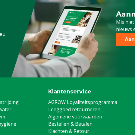
Aanm
Schrijf
Mis niet
nieuws e
.eu
Aan
Klantenservice
trijding
AGROW Loyaliteitsprogramma
water
Leeggoed retourneren
em
Algemene voorwaarden
hygiëne
Bestellen & Betalen
Klachten & Retour