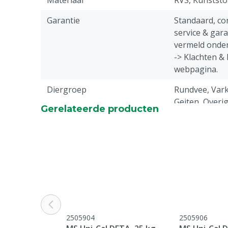
Materiaal
RVS, Kunststo
Garantie
Standaard, c
service & gar
vermeld onder
-> Klachten &
webpagina.
Diergroep
Rundvee, Vark
Geiten, Overi
Gerelateerde producten
Inhoud
12 L
Kleur
Groen
2505904
2505906