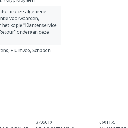
f: Polypropyleen
onform onze algemene
antie voorwaarden,
 het kopje "Klantenservice
 Retour" onderaan deze
ens, Pluimvee, Schapen,
g
3705010
0601175