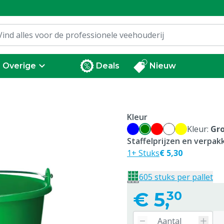
Overige
Deals
Nieuw
Kleur
Kleur:
Gr
Staffelprijzen en verpa
1+ Stuks
€ 5,30
605 stuks per pallet
€
5,
30