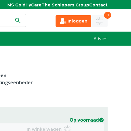
MS Gold
HyCare
The Schippers Group
Contact
0
Inloggen
Advies
oen
kkingseenheden
Op voorraad
In winkelwagen