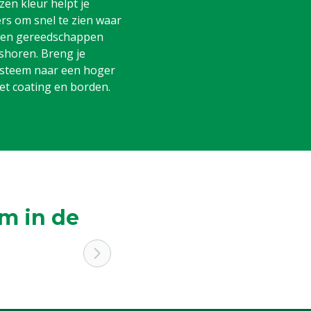
en kleur helpt je
s om snel te zien waar
 en gereedschappen
shoren. Breng je
steem naar een hoger
et coating en borden.
m in de