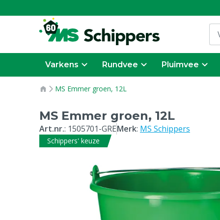
Varkens
Rundvee
Pluimvee
MS Emmer groen, 12L
MS Emmer groen, 12L
Art.nr.
:
1505701-GRE
Merk
:
MS Schippers
Schippers' keuze