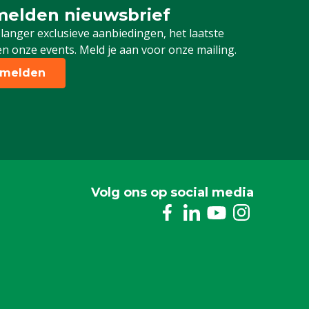
elden nieuwsbrief
 je in voor onze nieuwsbrief
 langer exclusieve aanbiedingen, het laatste
n onze events. Meld je aan voor onze mailing.
melden
Volg ons op social media