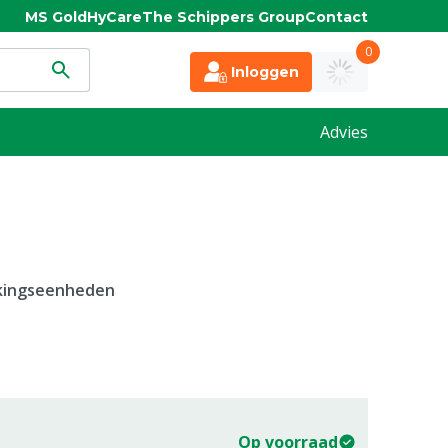
MS Gold
HyCare
The Schippers Group
Contact
0
Inloggen
Advies
kkingseenheden
Op voorraad