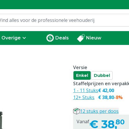
Overige
Deals
Nieuw
Versie
Enkel
Dubbel
Staffelprijzen en verpa
1 - 11 Stuks
€ 42,00
12+ Stuks
€ 38,80
-8%
12 stuks per doos
€
38,
80
Vanaf