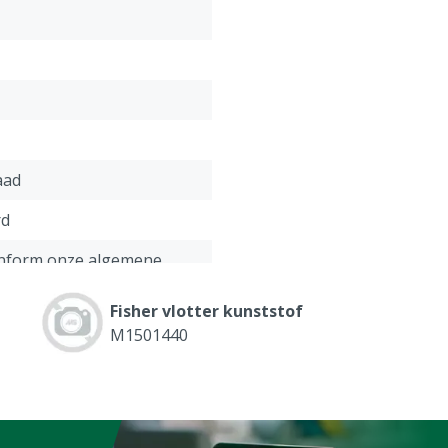
aad
rd
onform onze algemene
antie voorwaarden,
 het kopje "Klantenservice
Fisher vlotter kunststof
 Retour" onderaan deze
M1501440