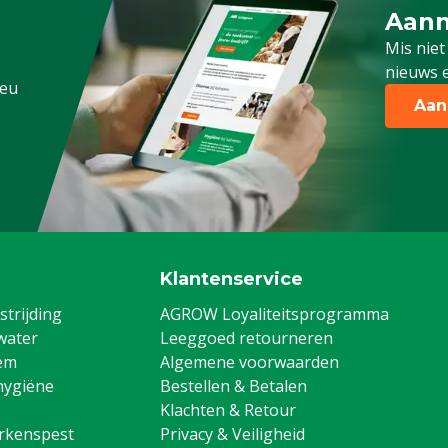
Aanm
Schrijf
pen, Geiten
Mis niet
nieuws e
.eu
Aan
Klantenservice
trijding
AGROW Loyaliteitsprogramma
water
Leeggoed retourneren
em
Algemene voorwaarden
hygiëne
Bestellen & Betalen
Klachten & Retour
arkenspest
Privacy & Veiligheid