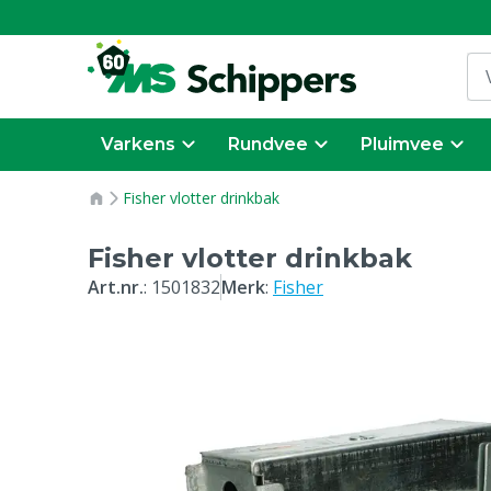
Varkens
Rundvee
Pluimvee
Fisher vlotter drinkbak
Fisher vlotter drinkbak
Art.nr.
:
1501832
Merk
:
Fisher