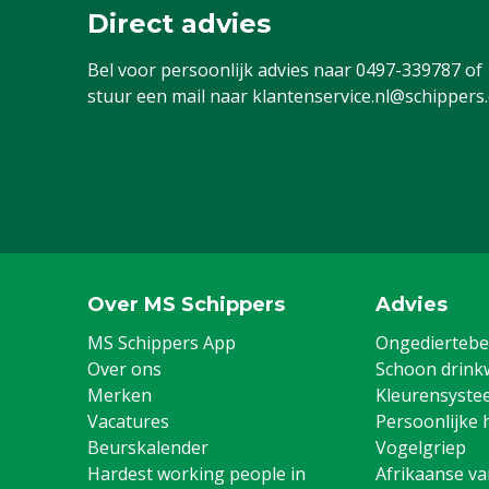
Direct advies
Diergroep
Rundvee, Scha
Bel voor persoonlijk advies naar
0497-339787
of
Waterafgifte regelbaar
Ja
stuur een mail naar
klantenservice.nl@schippers
Type drinkbak
Drinkschaal
Aantal drinkplaatsen
1
Kleur
Grijs
Versie
Enkel
Inhoud
2 L
Over MS Schippers
Advies
MS Schippers App
Ongediertebes
Over ons
Schoon drink
Merken
Kleurensyste
Vacatures
Persoonlijke 
Beurskalender
Vogelgriep
Hardest working people in
Afrikaanse v