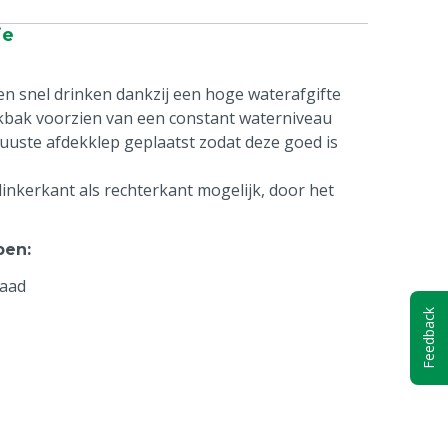
ie
en snel drinken dankzij een hoge waterafgifte
inkbak voorzien van een constant waterniveau
buuste afdekklep geplaatst zodat deze goed is
linkerkant als rechterkant mogelijk, door het
pen
:
raad
Feedback