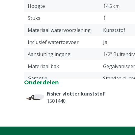
Hoogte
14.5 cm
Stuks
1
Materiaal watervoorziening
Kunststof
Inclusief watertoevoer
Ja
Aansluiting ingang
1/2" Buitendr
Materiaal bak
Gegalvanisee
Garantie
Standaard, c
Onderdelen
service & gar
vermeld onder
Fisher vlotter kunststof
-> Klachten &
1501440
webpagina.
Type watertoevoer
Vlotter
Plaatsing
Muur, Paal