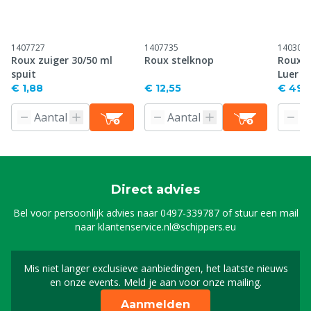
1407727
1407735
1403003
Roux zuiger 30/50 ml
Roux stelknop
Roux r
spuit
Luer l
€ 1,88
€ 12,55
€ 49,
Direct advies
Bel voor persoonlijk advies naar
0497-339787
of stuur een mail
naar
klantenservice.nl@schippers.eu
Mis niet langer exclusieve aanbiedingen, het laatste nieuws
Schrijf je in voor onze n
en onze events. Meld je aan voor onze mailing.
Aanmelden