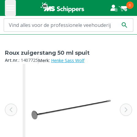
0
Roux zuigerstang 50 ml spuit
:
Art.nr.
:
1407725
Merk
Henke Sass Wolf