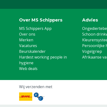
Over MS Schippers
Advies
MS Schippers App
Ongediertebes
Over ons
Schoon drink
Merken
Kleurensyste
Vacatures
Persoonlijke 
Beurskalender
Vogelgriep
Hardest working people in
Afrikaanse v
hygiene
Web deals
Wij verzenden met