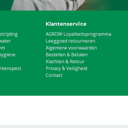
Klantenservice
trijding
AGROW Loyaliteitsprogramma
water
Leeggoed retourneren
em
Algemene voorwaarden
hygiëne
Bestellen & Betalen
Klachten & Retour
arkenspest
Privacy & Veiligheid
Contact