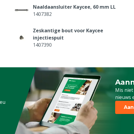
Naaldaansluiter Kaycee, 60 mm LL
1407382
Zeskantige bout voor Kaycee
injectiespuit
1407390
Kunststof handvat voor de Kaycee 1
en 2 ml
1407389-2ML
Aanm
Schrijf
Mis niet
nieuws e
.eu
Aan