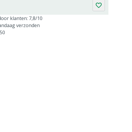
oor klanten: 7,8/10
vandaag verzonden
250