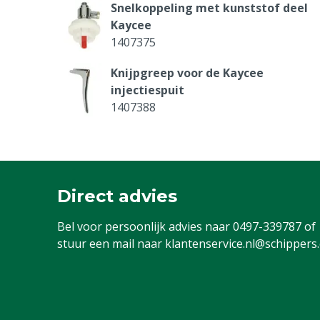
Snelkoppeling met kunststof deel
Kaycee
1407375
Knijpgreep voor de Kaycee
injectiespuit
1407388
Zuiger O-ring Kaycee injectiespuit, 2
ml
1407374-2ML
Direct advies
Zuigerveer voor Kaycee 1 en 2 ml
Bel voor persoonlijk advies naar
0497-339787
of
1407396-2
stuur een mail naar
klantenservice.nl@schippers