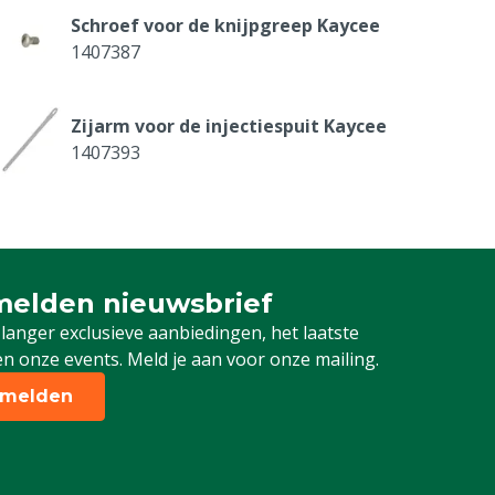
Schroef voor de knijpgreep Kaycee
1407387
Zijarm voor de injectiespuit Kaycee
1407393
Zuiger compleet voor Kaycee 2 ml
1407395-2
elden nieuwsbrief
 je in voor onze nieuwsbrief
 langer exclusieve aanbiedingen, het laatste
n onze events. Meld je aan voor onze mailing.
melden