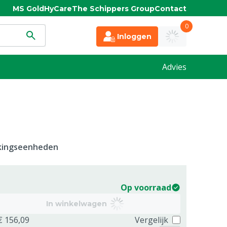
MS Gold
HyCare
The Schippers Group
Contact
0
Inloggen
Advies
kkingseenheden
Op voorraad
In winkelwagen
€ 156,09
Vergelijk