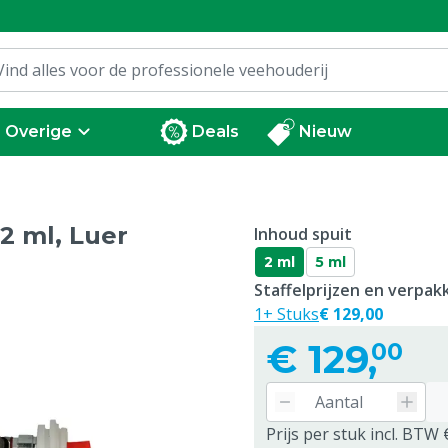
Overige
Deals
Nieuw
 2 ml, Luer
Inhoud spuit
2 ml
5 ml
Staffelprijzen en verpa
1+ Stuks
€ 129,00
€
129,
00
Prijs per stuk incl. BTW 