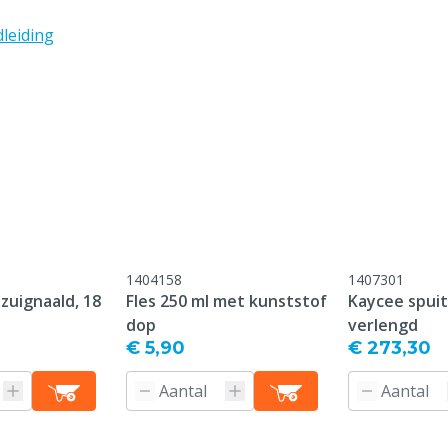
Inhoud spuit
leiding
Dosering per slag
1404158
1407301
zuignaald, 18
Fles 250 ml met kunststof
Kaycee spuit 
dop
verlengd
€ 5,90
€ 273,30