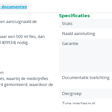
e documenten
Specificaties
 een aanzuignaald de
Stuks
Naald aansluiting
aar een 500 ml fles, dan
(1409934) nodig.
Garantie
en
Documentatie toelichting
s, waarbij de medicijnfles
ord gemonteerd, waardoor de
Diergroep
Type injectiespuit