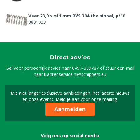
Veer 23,9 x ⌀11 mm RVS 304 tbv nippel, p/10
8801029
Zeef 18,5 x ⌀16,6 mm PP-Blauw tbv nippel, p/10
8801039
Direct advies
Bel voor persoonlijk advies naar
0497-339787
of stuur een mail
naar
klantenservice.nl@schippers.eu
Mis niet langer exclusieve aanbiedingen, het laatste nieuws
Schrijf je in voor onze n
en onze events. Meld je aan voor onze mailing.
Aanmelden
Volg ons op social media