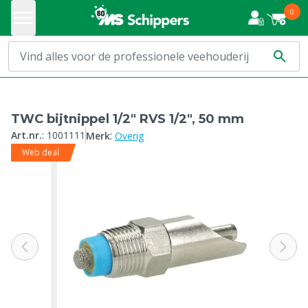
0
TWC bijtnippel 1/2" RVS 1/2", 50 mm
:
Art.nr.
:
1001111
Merk
Overig
Web deal