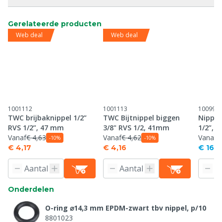
Gerelateerde producten
Web deal
Web deal
1001112
1001113
100994
TWC brijbaknippel 1/2”
TWC Bijtnippel biggen
Nippel
RVS 1/2”, 47 mm
3/8" RVS 1/2, 41mm
1/2”, 
Vanaf
€ 4,63
Vanaf
€ 4,62
Vanaf
-10%
-10%
€ 4,17
€ 4,16
€ 16,0
Onderdelen
O-ring ⌀14,3 mm EPDM-zwart tbv nippel, p/10
8801023