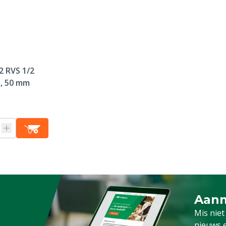
/2 RVS 1/2
, 50 mm
Aanm
Schrijf
Mis niet
nieuws e