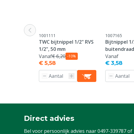
1001111
1007165
TWC bijtnippel 1/2" RVS
Bijtnippel 1
1/2", 50 mm
buitendraad
Vanaf
€ 6,20
Vanaf
-10%
€ 5,58
€ 3,58
Direct advies
Bel voor persoonlijk advies naar
0497-339787
of