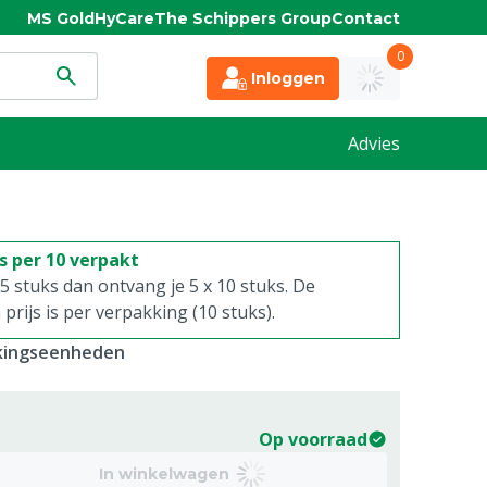
MS Gold
HyCare
The Schippers Group
Contact
0
Inloggen
Advies
is per 10 verpakt
. 5 stuks dan ontvang je 5 x 10 stuks. De
rijs is per verpakking (10 stuks).
kkingseenheden
Op voorraad
In winkelwagen