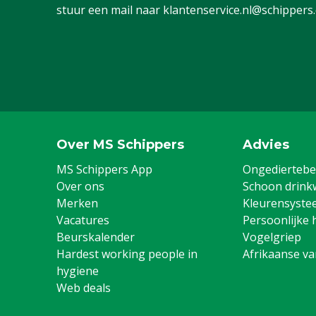
stuur een mail naar
klantenservice.nl@schippers
Over MS Schippers
Advies
MS Schippers App
Ongediertebes
Over ons
Schoon drink
Merken
Kleurensyste
Vacatures
Persoonlijke 
Beurskalender
Vogelgriep
Hardest working people in
Afrikaanse v
hygiene
Web deals