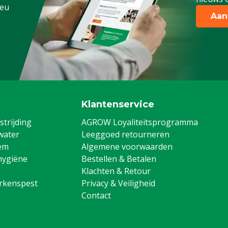
.eu
Aan
Klantenservice
trijding
AGROW Loyaliteitsprogramma
water
Leeggoed retourneren
em
Algemene voorwaarden
hygiëne
Bestellen & Betalen
Klachten & Retour
arkenspest
Privacy & Veiligheid
Contact