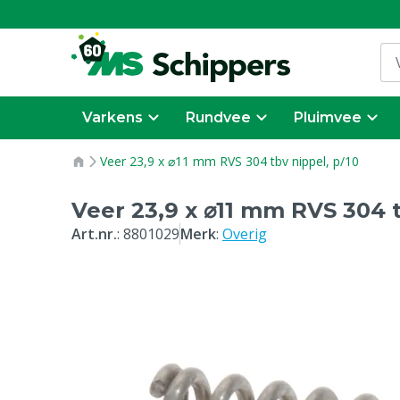
Varkens
Rundvee
Pluimvee
Veer 23,9 x ⌀11 mm RVS 304 tbv nippel, p/10
Veer 23,9 x ⌀11 mm RVS 304 t
Art.nr.
:
8801029
Merk
:
Overig