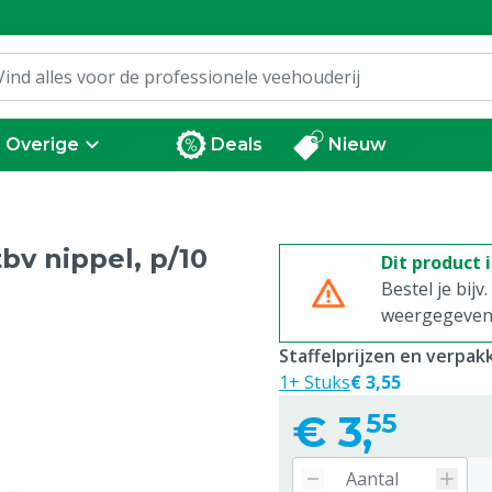
Overige
Deals
Nieuw
bv nippel, p/10
Dit product 
Bestel je bijv
weergegeven p
Staffelprijzen en verpa
1+ Stuks
€ 3,55
€
3,
55