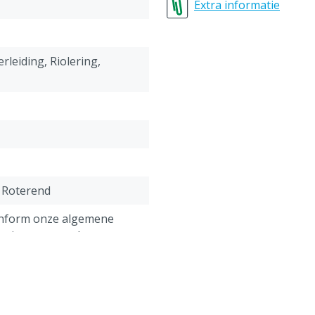
Gehard RVS
Extra informatie
Technische eigenschap
erleiding, Riolering,
 Roterend
onform onze algemene
antie voorwaarden,
 het kopje "Klantenservice
 Retour" onderaan deze