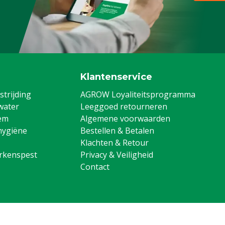
Klantenservice
trijding
AGROW Loyaliteitsprogramma
water
Leeggoed retourneren
em
Algemene voorwaarden
hygiëne
Bestellen & Betalen
Klachten & Retour
arkenspest
Privacy & Veiligheid
Contact