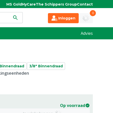
MS Gold
HyCare
The Schippers Group
Contact
0
Inloggen
Advies
 Binnendraad
3/8" Binnendraad
kkingseenheden
Op voorraad