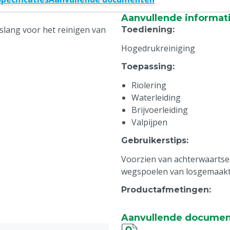
Aanvullende informat
slang voor het reinigen van
Toediening
:
Hogedrukreiniging
Toepassing
:
Riolering
Waterleiding
Brijvoerleiding
Valpijpen
Gebruikerstips
:
Voorzien van achterwaartse
wegspoelen van losgemaakte
Productafmetingen
:
Materiaal eigenschappe
Aanvullende docume