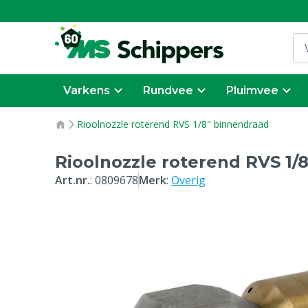
Varkens
Rundvee
Pluimvee
Rioolnozzle roterend RVS 1/8" binnendraad
Rioolnozzle roterend RVS 1/
Art.nr.
:
0809678
Merk
:
Overig