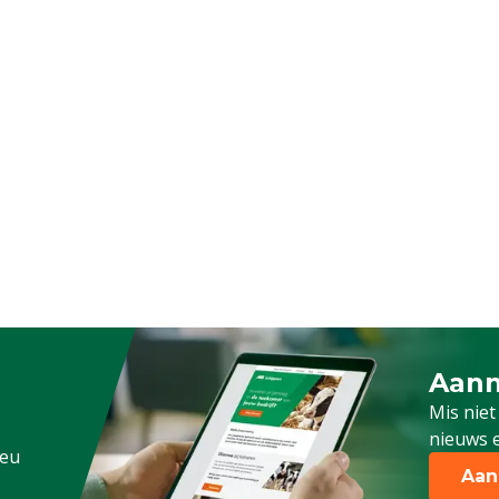
ens, Pluimvee, Schapen,
g
raad
Aanm
Schrijf
Mis niet
nieuws e
.eu
Aan