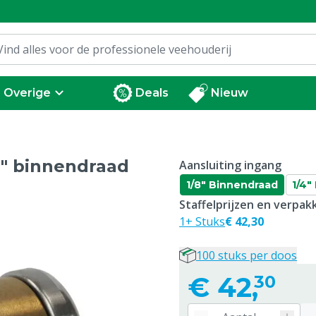
Overige
Deals
Nieuw
8" binnendraad
Aansluiting ingang
1/8" Binnendraad
1/4"
Staffelprijzen en verpa
1+ Stuks
€ 42,30
100 stuks per doos
€
42,
30