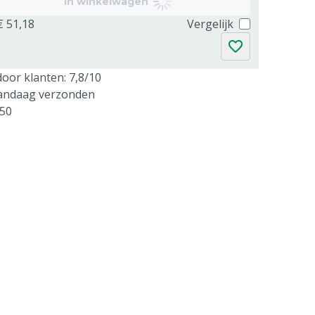
In winkelwagen
€ 51,18
Vergelijk
oor klanten: 7,8/10
vandaag verzonden
250