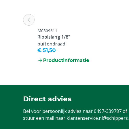
Waterafgifte minimaal
18.8 L/min
Diergroep
Rundvee, Vark
Geiten, Overi
M0809611
Rioolslang 1/8”
Spuithoek
45º
buitendraad
€ 51,50
Aansluiting ingang
1/8" Binnend
Productinformatie
Typenummer
08
Druk
Hoge druk
Direct advies
Bel voor persoonlijk advies naar
0497-339787
of
stuur een mail naar
klantenservice.nl@schippers