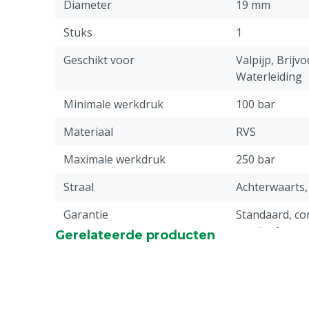
Diameter
19 mm
Stuks
1
Geschikt voor
Valpijp, Brijvo
Waterleiding
Minimale werkdruk
100 bar
Materiaal
RVS
Maximale werkdruk
250 bar
Straal
Achterwaarts,
Garantie
Standaard, c
service & gar
Gerelateerde producten
vermeld onder
-> Klachten &
webpagina.
Waterafgifte maximaal
28 L/min