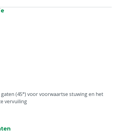
ie
 gaten (45°) voor voorwaartse stuwing en het
 vervuiling
n
:
nten