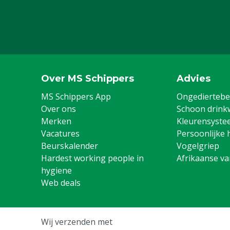
Over MS Schippers
Advies
MS Schippers App
Ongediertebes
Over ons
Schoon drink
Merken
Kleurensyste
Vacatures
Persoonlijke 
Beurskalender
Vogelgriep
Hardest working people in
Afrikaanse v
hygiene
Web deals
Wij verzenden met