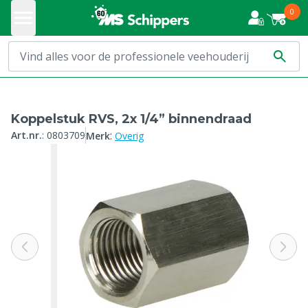
0
Koppelstuk RVS, 2x 1/4” binnendraad
:
Art.nr.
:
0803709
Merk
Overig