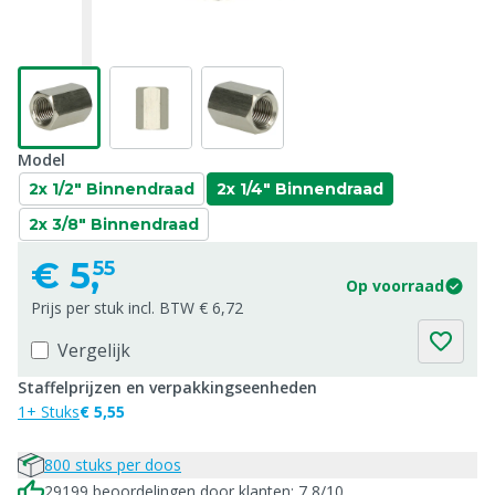
Model
2x 1/2" Binnendraad
2x 1/4" Binnendraad
2x 3/8" Binnendraad
€
5,
55
Op voorraad
Prijs per stuk incl. BTW € 6,72
Vergelijk
Staffelprijzen en verpakkingseenheden
1+ Stuks
€ 5,55
800 stuks per doos
29199 beoordelingen door klanten: 7,8/10