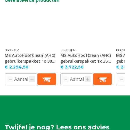
Gerelateerde producten
0605012
0605014
060504
MS AutoHoofClean (AHC)
MS AutoHoofClean (AHC)
MS Aut
gebruikerspakket 1x 300
gebruikerspakket 1x 300
gebrui
cm, 1x 200 kg
cm, 2x 200 kg
cm, 1x
€ 2.294,50
€ 3.722,50
€ 2.16
Twijfel je nog? Lees ons advies