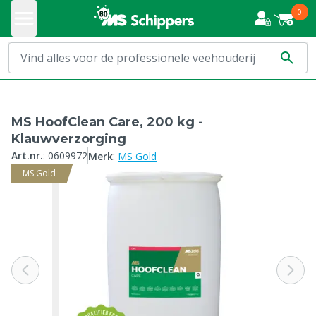
0
MS HoofClean Care, 200 kg -
Klauwverzorging
:
Art.nr.
:
0609972
Merk
MS Gold
MS Gold