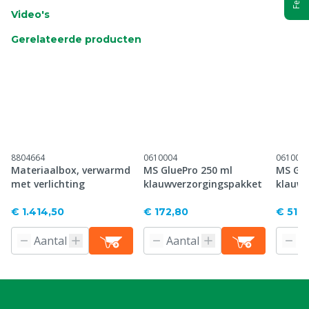
Video's
Gerelateerde producten
8804664
0610004
061000
Materiaalbox, verwarmd
MS GluePro 250 ml
MS Glu
met verlichting
klauwverzorgingspakket
klauwv
XL
€ 1.414,50
€ 172,80
€ 518