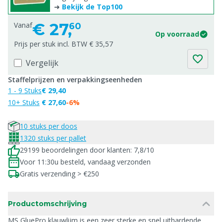
➜
Bekijk de Top100
€
27,
Vanaf
60
Op voorraad
Prijs per stuk incl. BTW € 35,57
Vergelijk
Staffelprijzen en verpakkingseenheden
1 - 9 Stuks
€ 29,40
10+ Stuks
€ 27,60
-6%
10 stuks per doos
1320 stuks per pallet
29199 beoordelingen door klanten: 7,8/10
Voor 11:30u besteld, vandaag verzonden
Gratis verzending > €250
Productomschrijving
MS GluePro klauwlijm is een zeer sterke en snel uithardende