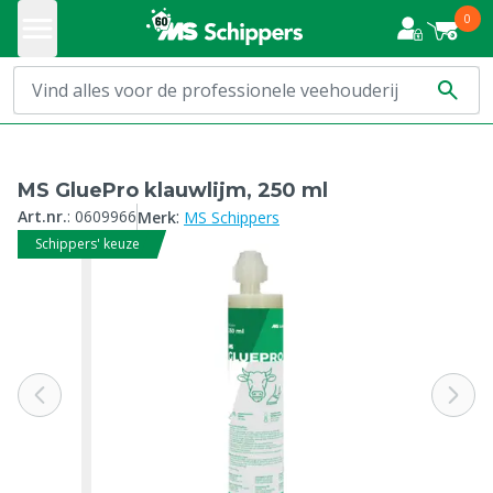
0
MS GluePro klauwlijm, 250 ml
:
Art.nr.
:
0609966
Merk
MS Schippers
Schippers' keuze