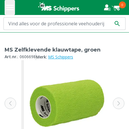
0
MS Zelfklevende klauwtape, groen
:
Art.nr.
:
0606698
Merk
MS Schippers