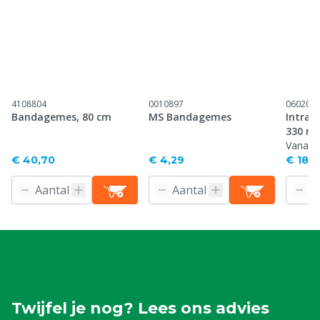
4108804
0010897
060201
Bandagemes, 80 cm
MS Bandagemes
Intraca
330 ml
Vanaf
€ 40,70
€ 4,29
€ 18,7
Twijfel je nog? Lees ons advies