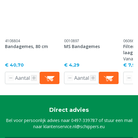
4108804
0010897
060664
Bandagemes, 80 cm
MS Bandagemes
Filterg
laags,
Vanaf
€ 40,70
€ 4,29
€ 7,95
Direct advies
Bel voor persoonlijk advies naar
0497-339787
of stuur een mail
naar
klantenservice.nl@schippers.eu