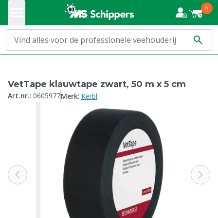
0
VetTape klauwtape zwart, 50 m x 5 cm
:
Art.nr.
:
0605977
Merk
Kerbl