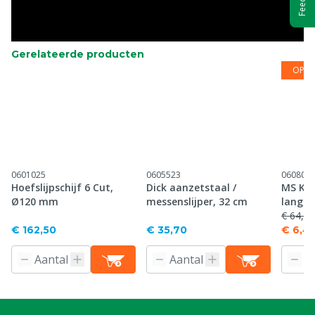
Gerelateerde producten
OP =
0601025
0605523
060800
Hoefslijpschijf 6 Cut,
Dick aanzetstaal /
MS Kl
Ø120 mm
messenslijper, 32 cm
lang
€ 64,50
€ 162,50
€ 35,70
€ 6,4