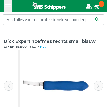
0
Dick Expert hoefmes rechts smal, blauw
:
Art.nr.
:
0605515
Merk
Dick