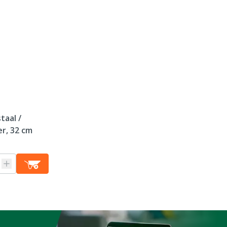
Stuks
Richting snijblad
Materiaal snijblad
Lengte snijblad
Garantie
taal /
r, 32 cm
Diergroep
Voorkeurzijde