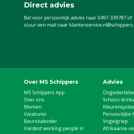
Direct advies
Bel voor persoonlijk advies naar
0497-339787
of
stuur een mail naar
klantenservice.nl@schippers
Over MS Schippers
Advies
MS Schippers App
Ongediertebes
Over ons
Schoon drink
Merken
Kleurensyste
Vacatures
Persoonlijke 
Beurskalender
Vogelgriep
Hardest working people in
Afrikaanse v