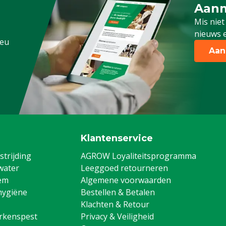
Aanm
Schrijf
Mis niet
nieuws e
.eu
Aan
Klantenservice
trijding
AGROW Loyaliteitsprogramma
water
Leeggoed retourneren
em
Algemene voorwaarden
hygiëne
Bestellen & Betalen
Klachten & Retour
arkenspest
Privacy & Veiligheid