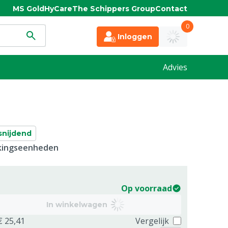
MS Gold
HyCare
The Schippers Group
Contact
0
Inloggen
Advies
snijdend
kkingseenheden
Op voorraad
In winkelwagen
€ 25,41
Vergelijk