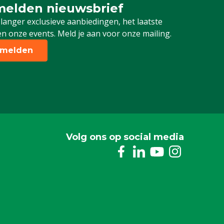
elden nieuwsbrief
 je in voor onze nieuwsbrief
 langer exclusieve aanbiedingen, het laatste
n onze events. Meld je aan voor onze mailing.
melden
Volg ons op social media