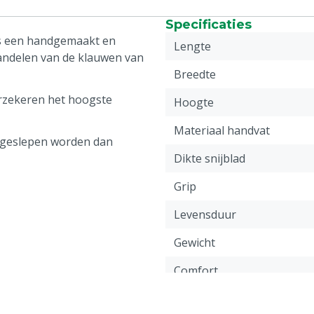
Specificaties
is een handgemaakt en
Lengte
andelen van de klauwen van
Breedte
rzekeren het hoogste
Hoogte
Materiaal handvat
r geslepen worden dan
Dikte snijblad
Grip
Levensduur
Gewicht
Comfort
Kwaliteit