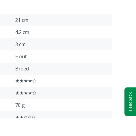
21 cm
4.2 cm
3 cm
Hout
Breed
★★★★✩
★★★★✩
Feedback
70 g
★★✩✩✩
★★✩✩✩