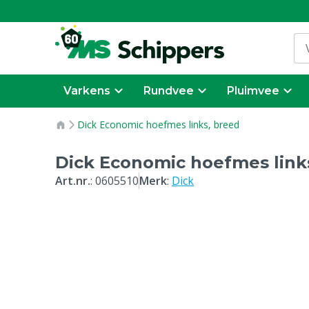
Varkens
Rundvee
Pluimvee
Dick Economic hoefmes links, breed
Dick Economic hoefmes link
Art.nr.
:
0605510
Merk
:
Dick