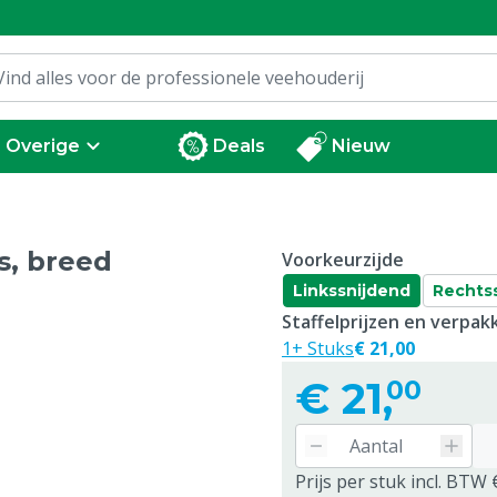
Overige
Deals
Nieuw
s, breed
Voorkeurzijde
Linkssnijdend
Rechts
Staffelprijzen en verpa
1+ Stuks
€ 21,00
€
21,
00
Prijs per stuk incl. BTW 