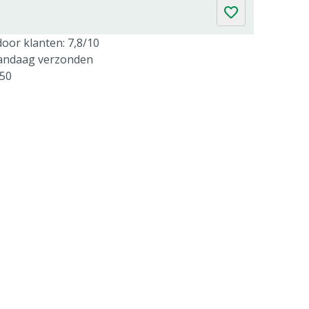
oor klanten: 7,8/10
vandaag verzonden
250