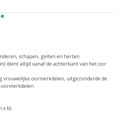
ie
underen, schapen, geiten en herten
n) dient altijd vanaf de achterkant van het oor
ag vrouwelijke oormerkdelen, uitgezonderde de
e oormerkdelen
 x b)