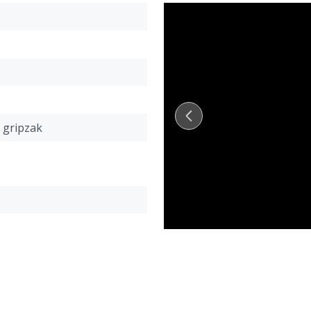
Wetgeving
:
Het aanbrengen van extra
(besluit houders van dier
uitsluitend officiële com
Mannelijk deel geleverd in
c gripzak