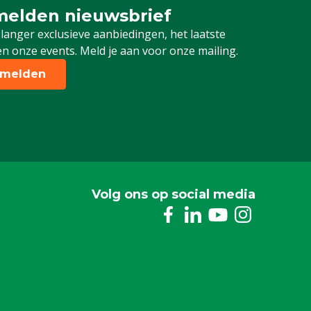
elden nieuwsbrief
 je in voor onze nieuwsbrief
 langer exclusieve aanbiedingen, het laatste
n onze events. Meld je aan voor onze mailing.
melden
Volg ons op social media