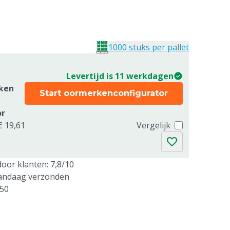
1000 stuks per pallet
Levertijd is 11 werkdagen
ken
Start oormerkenconfigurator
or
€ 19,61
Vergelijk
oor klanten: 7,8/10
vandaag verzonden
250