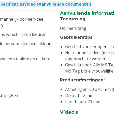
Specificaties
Video's
Aanvullende documenten
Aanvullende informat
 mannelijk oormerkdeel
Toepassing
:
n.
Oormerktang
is verschillende kleuren.
Gebruikerstips
:
 de persoonlijke bedrukking
Geschikt voor: zeugen, r
Het mannelijk deel (met pi
van een taaiere en dikkere
ingebracht te worden
Geschikt voor: Alle MS T
MS Tag Little vrouwelijk
Productafmetingen
:
Afmetingen: 50 x 43 mm (h
trip (20x)
Dikte: 1 - 2 mm
Lengte pin: 23 mm
Diameter pin: 5,6 mm
Video's