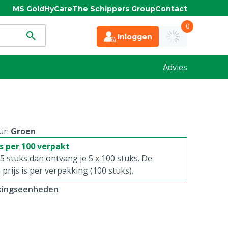
MS Gold
HyCare
The Schippers Group
Contact
0
Inloggen
Advies
ur:
Groen
is per 100 verpakt
. 5 stuks dan ontvang je 5 x 100 stuks. De
rijs is per verpakking (100 stuks).
kkingseenheden