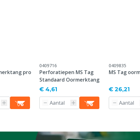
lyurethaan, Messing
onform onze algemene
antie voorwaarden,
 het kopje "Klantenservice
 Retour" onderaan deze
0409716
0409835
merktang pro
Perforatiepen MS Tag
MS Tag oor
Standaard Oormerktang
ordt speciaal voor u
 na bestelling niet meer
€ 4,61
€ 26,21
f na ontvangst
d worden.