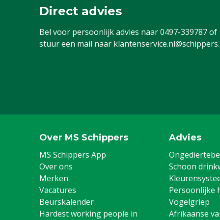
Direct advies
Bel voor persoonlijk advies naar
0497-339787
of
stuur een mail naar
klantenservice.nl@schippers
Over MS Schippers
Advies
MS Schippers App
Ongediertebes
Over ons
Schoon drink
Merken
Kleurensyste
Vacatures
Persoonlijke 
Beurskalender
Vogelgriep
Hardest working people in
Afrikaanse v