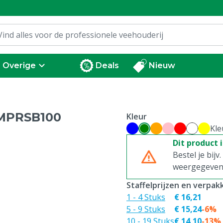
Overige
Deals
Nieuw
SMPRSB100
Kleur
Kle
Dit product 
Bestel je bijv
weergegeven p
Staffelprijzen en verpa
1 - 4 Stuks
€ 16,21
5 - 9 Stuks
€ 15,24
-6%
10 - 19 Stuks
€ 14,10
-13%