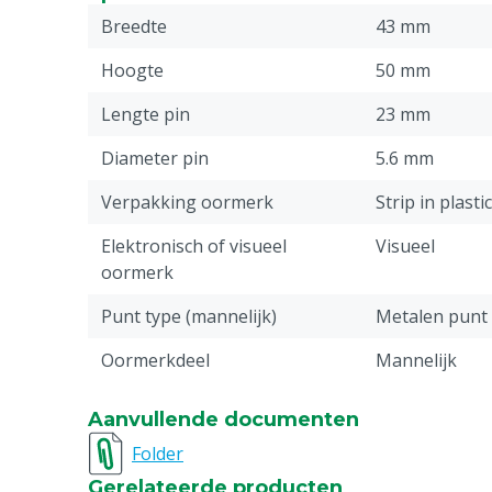
Breedte
43 mm
Hoogte
50 mm
Lengte pin
23 mm
Diameter pin
5.6 mm
Verpakking oormerk
Strip in plasti
Elektronisch of visueel
Visueel
oormerk
Punt type (mannelijk)
Metalen punt
Oormerkdeel
Mannelijk
Stuks
100
Aanvullende documenten
Bedrukking
Bedrukt
Folder
Gerelateerde producten