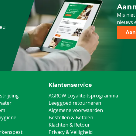
Aanm
Schrijf
Mis niet
nieuws e
.eu
Aan
Klantenservice
trijding
AGROW Loyaliteitsprogramma
water
Leeggoed retourneren
em
Algemene voorwaarden
hygiëne
Bestellen & Betalen
Klachten & Retour
arkenspest
Privacy & Veiligheid