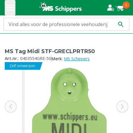
0
MS Tag Midi STF-GRECLPRTR50
:
Art.nr.
:
0403554GRE-50
Merk
MS Schippers
Zelf ontwerpen