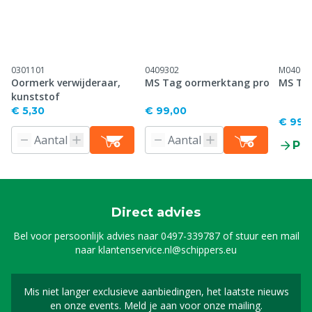
0301101
0409302
M04093
Oormerk verwijderaar,
MS Tag oormerktang pro
MS Ta
kunststof
€ 5,30
€ 99,00
€ 99,
Pr
Direct advies
Bel voor persoonlijk advies naar
0497-339787
of stuur een mail
naar
klantenservice.nl@schippers.eu
Mis niet langer exclusieve aanbiedingen, het laatste nieuws
Schrijf je in voor onze n
en onze events. Meld je aan voor onze mailing.